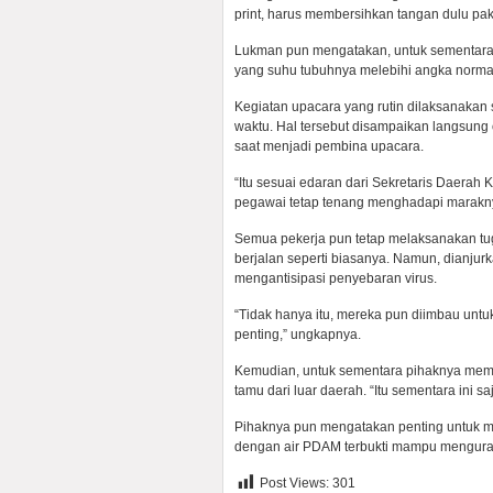
print, harus membersihkan tangan dulu paka
Lukman pun mengatakan, untuk sementara s
yang suhu tubuhnya melebihi angka normal
Kegiatan upacara yang rutin dilaksanakan 
waktu. Hal tersebut disampaikan langsun
saat menjadi pembina upacara.
“Itu sesuai edaran dari Sekretaris Daera
pegawai tetap tenang menghadapi maraknya
Semua pekerja pun tetap melaksanakan tu
berjalan seperti biasanya. Namun, dianj
mengantisipasi penyebaran virus.
“Tidak hanya itu, mereka pun diimbau untuk
penting,” ungkapnya.
Kemudian, untuk sementara pihaknya memb
tamu dari luar daerah. “Itu sementara ini 
Pihaknya pun mengatakan penting untuk m
dengan air PDAM terbukti mampu menguran
Post Views:
301