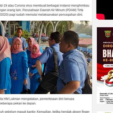
-19 atau Corona virus membuat berbagai instansi menghimbau
ngan orang lain. Perusahaan Daerah Air Minum (PDAM) Tirta
/2020) pagi sudah memulai melaksanakan pencegahan dini.
da HM Lukman mengatakan, pemeriksaan dini berupa
beberapa pekan ke depan.
uh sebelum masuk kantor. Kemudian, ketika hendak absen finger