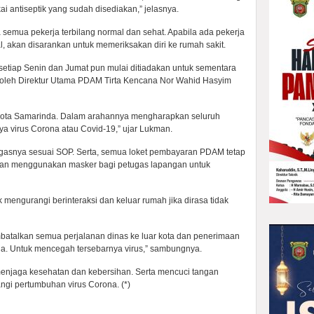
i antiseptik yang sudah disediakan,” jelasnya.
emua pekerja terbilang normal dan sehat. Apabila ada pekerja
, akan disarankan untuk memeriksakan diri ke rumah sakit.
setiap Senin dan Jumat pun mulai ditiadakan untuk sementara
g oleh Direktur Utama PDAM Tirta Kencana Nor Wahid Hasyim
h Kota Samarinda. Dalam arahannya mengharapkan seluruh
 virus Corona atau Covid-19,” ujar Lukman.
gasnya sesuai SOP. Serta, semua loket pembayaran PDAM tetap
urkan menggunakan masker bagi petugas lapangan untuk
 mengurangi berinteraksi dan keluar rumah jika dirasa tidak
atalkan semua perjalanan dinas ke luar kota dan penerimaan
saja. Untuk mencegah tersebarnya virus,” sambungnya.
enjaga kesehatan dan kebersihan. Serta mencuci tangan
gi pertumbuhan virus Corona. (*)