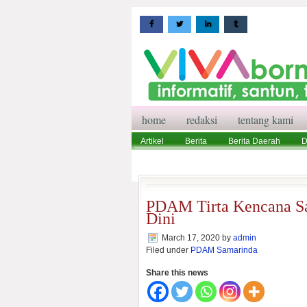
home
redaksi
tentang kami
Artikel
Berita
Berita Daerah
D
Wisata
Pedoman Media Siber
Red
PDAM Tirta Kencana S
Dini
March 17, 2020
by
admin
Filed under
PDAM Samarinda
Share this news