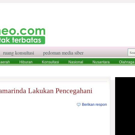
ruang konsultasi
pedoman media siber
aerah
Hiburan
Konsultasi
Nasional
Nusantara
Olahraga
aksi
Ruang Konsultasi
Tentang Kami
amarinda Lakukan Pencegahani
Berikan respon