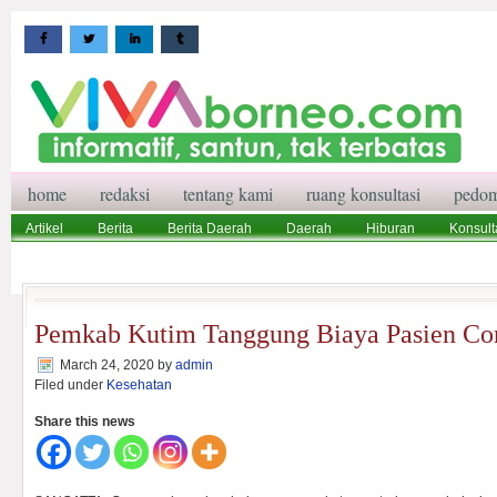
home
redaksi
tentang kami
ruang konsultasi
pedom
Artikel
Berita
Berita Daerah
Daerah
Hiburan
Konsult
Wisata
Pedoman Media Siber
Redaksi
Ruang Konsultasi
Pemkab Kutim Tanggung Biaya Pasien Co
March 24, 2020
by
admin
Filed under
Kesehatan
Share this news