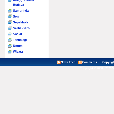
Religi, Sosial &
Budaya
Samarinda
Seni
Sepakbola
Serba-Serbi
Sosial
Tehnologi
Umum
Wisata
News Feed
Comments
Copyright ©
Copyright © 2008 - 2026 V