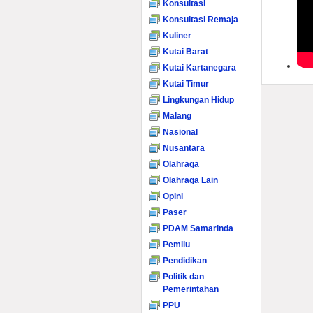
Konsultasi
Konsultasi Remaja
Kuliner
Kutai Barat
Kutai Kartanegara
Kutai Timur
Lingkungan Hidup
Malang
Nasional
Nusantara
Olahraga
Olahraga Lain
Opini
Paser
PDAM Samarinda
Pemilu
Pendidikan
Politik dan
Pemerintahan
PPU