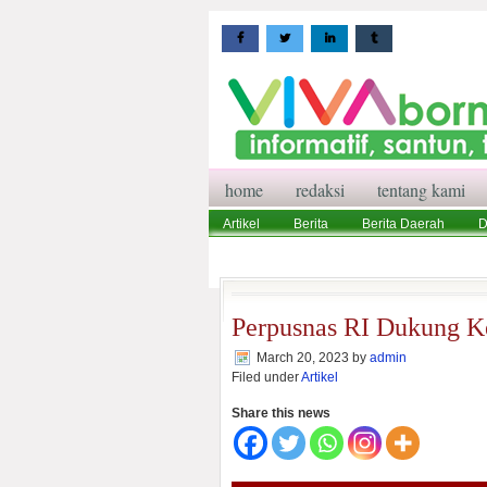
home
redaksi
tentang kami
Artikel
Berita
Berita Daerah
D
Wisata
Pedoman Media Siber
Red
Perpusnas RI Dukung K
March 20, 2023
by
admin
Filed under
Artikel
Share this news