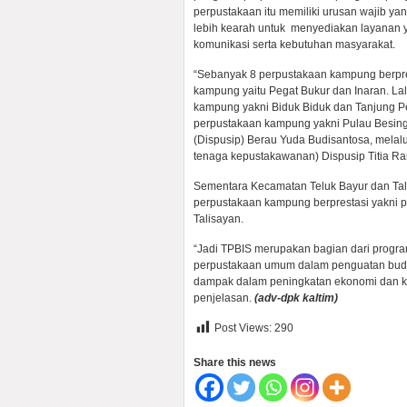
perpustakaan itu memiliki urusan wajib yan
lebih kearah untuk menyediakan layanan 
komunikasi serta kebutuhan masyarakat.
“Sebanyak 8 perpustakaan kampung berpre
kampung yaitu Pegat Bukur dan Inaran. La
kampung yakni Biduk Biduk dan Tanjung P
perpustakaan kampung yakni Pulau Besin
(Dispusip) Berau Yuda Budisantosa, melal
tenaga kepustakawanan) Dispusip Titia Ran
Sementara Kecamatan Teluk Bayur dan Tali
perpustakaan kampung berprestasi yakni 
Talisayan.
“Jadi TPBIS merupakan bagian dari progra
perpustakaan umum dalam penguatan buday
dampak dalam peningkatan ekonomi dan ke
penjelasan.
(adv-dpk kaltim)
Post Views:
290
Share this news