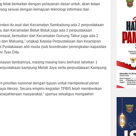
g tidak berkaitan dengan pelayanan dasar untuk, akan tetapi
yang sesuai dengan kemajuan teknologi informasi dan
stasi itu asal dari Kecamatan Sambaliung ada 2 perpustakaan
lu dari Kecamatan Biduk Biduk juga ada 2 perpustakaan
erepat, kemudian dari Kecamatan Gunung Tabur juga ada 2
g dan Maluang,” ungkap Kepala Perpustakaan dan Kearsipan
ui Pustakawan ahli muda (sub koordinator peningkatan kapasitas
i Tyas Dita.
sayan tambahnya, masing masing baru berhasil lahirkan 1
perpustakaan kampung Melati Jaya serta perpustakaan Kampung
m prioritas nasional dengan tujuan untuk memperkuat peran
a literasi. Secara empiris kegiatan TPBIS telah memberikan
sejahteraan masyarakat,” ujarnya sekaligus mengakhiri