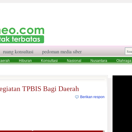
ruang konsultasi
pedoman media siber
aerah
Hiburan
Konsultasi
Nasional
Nusantara
Olahraga
aksi
Ruang Konsultasi
Tentang Kami
egiatan TPBIS Bagi Daerah
Berikan respon