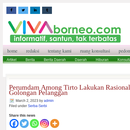
home
redaksi
tentang kami
ruang konsultasi
pedom
Artikel
Berita
Berita Daerah
Daerah
Hiburan
Konsult
Wisata
Pedoman Media Siber
Redaksi
Ruang Konsultasi
Perumdam Among Tirto Lakukan Rasionali
Golongan Pelanggan
March 2, 2023
by
admin
Filed under
Serba-Serbi
Share this news