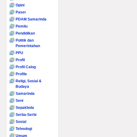
Opini
Paser
PDAM Samarinda
Pemilu
Pendidikan
Politik dan
Pemerintahan
PPU
Profil
Profil Calog
Profile
Religi, Sosial &
Budaya
Samarinda
Seni
Sepakbola
Serba-Serbi
Sosial
Tehnologi
Umum