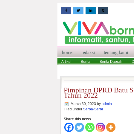
home
redaksi
tentang kami
Artikel
Berita
Berita Daerah
D
Wisata
Pedoman Media Siber
Red
Pimpinan DPRD Batu So
Tahun 2022
March 30, 2023
by
admin
Filed under
Serba-Serbi
Share this news