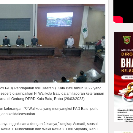
ti PAD( Pendapatan Asli Daerah ) Kota Batu tahun 2022 yang
 seperti disampaikan Pj Walikota Batu dalam laporan keterangan
urna di Gedung DPRD Kota Batu, Rabu (29/03/2023).
n keterangan PJ Walikota yang menyangkut PAD Batu, perlu
a, ada ketidaksesuaian.
atanya nggak sama dengan faktanya,” ungkap Asmadi, seusai
 Ketua 1, Nurochman dan Wakil Ketua 2, Heli Suyanto, Rabu