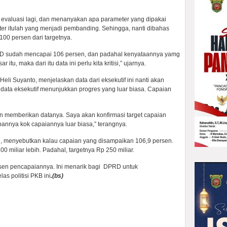
evaluasi lagi, dan menanyakan apa parameter yang dipakai
ter itulah yang menjadi pembanding. Sehingga, nanti dibahas
100 persen dari targetnya.
AD sudah mencapai 106 persen, dan padahal kenyataannya yamg
tu, maka dari itu data ini perlu kita kritisi,” ujarnya.
li Suyanto, menjelaskan data dari eksekutif ini nanti akan
ata eksekutif menunjukkan progres yang luar biasa. Capaian
 memberikan datanya. Saya akan konfirmasi target capaian
nnya kok capaiannya luar biasa,” terangnya.
 menyebutkan kalau capaian yang disampaikan 106,9 persen.
0 miliar lebih. Padahal, targetnya Rp 250 miliar.
rsen pencapaiannya. Ini menarik bagi DPRD untuk
s politisi PKB ini
.(bs)