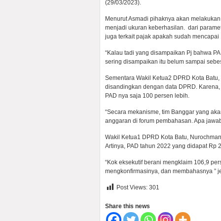
(29/03/2023).
Menurut Asmadi pihaknya akan melakukan 
menjadi ukuran keberhasilan. dari parame
juga terkait pajak apakah sudah mencapai 
“Kalau tadi yang disampaikan Pj bahwa P
sering disampaikan itu belum sampai sebesar i
Sementara Wakil Ketua2 DPRD Kota Batu, He
disandingkan dengan data DPRD. Karena, d
PAD nya saja 100 persen lebih.
“Secara mekanisme, tim Banggar yang akan
anggaran di forum pembahasan. Apa jawaba
Wakil Ketua1 DPRD Kota Batu, Nurochman,
Artinya, PAD tahun 2022 yang didapat Rp 20
“Kok eksekutif berani mengklaim 106,9 pe
mengkonfirmasinya, dan membahasnya ” jela
Post Views:
301
Share this news