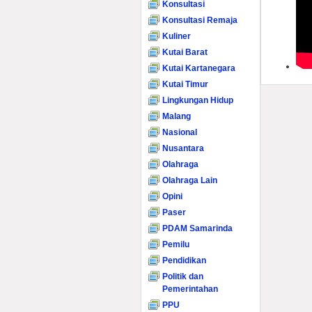
Konsultasi
Konsultasi Remaja
Kuliner
Kutai Barat
Kutai Kartanegara
Kutai Timur
Lingkungan Hidup
Malang
Nasional
Nusantara
Olahraga
Olahraga Lain
Opini
Paser
PDAM Samarinda
Pemilu
Pendidikan
Politik dan
Pemerintahan
PPU