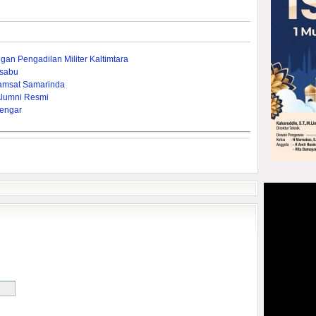
gan Pengadilan Militer Kaltimtara
-sabu
amsat Samarinda
Alumni Resmi
engar