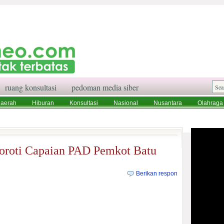
ruang konsultasi
pedoman media siber
aerah
Hiburan
Konsultasi
Nasional
Nusantara
Olahraga
aksi
Ruang Konsultasi
Tentang Kami
roti Capaian PAD Pemkot Batu
Berikan respon