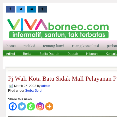
home
redaksi
tentang kami
ruang konsultasi
pedom
Artikel
Berita
Berita Daerah
Daerah
Hiburan
Konsult
Wisata
Pedoman Media Siber
Redaksi
Ruang Konsultasi
Pj Wali Kota Batu Sidak Mall Pelayanan P
March 25, 2023
by
admin
Filed under
Serba-Serbi
Share this news