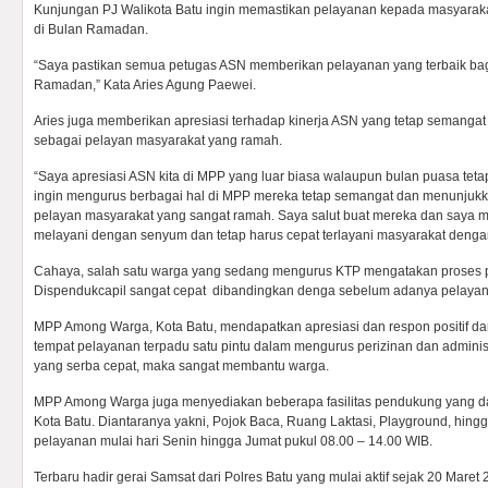
Kunjungan PJ Walikota Batu ingin memastikan pelayanan kepada masyaraka
di Bulan Ramadan.
“Saya pastikan semua petugas ASN memberikan pelayanan yang terbaik bagi
Ramadan,” Kata Aries Agung Paewei.
Aries juga memberikan apresiasi terhadap kinerja ASN yang tetap semangat
sebagai pelayan masyarakat yang ramah.
“Saya apresiasi ASN kita di MPP yang luar biasa walaupun bulan puasa tet
ingin mengurus berbagai hal di MPP mereka tetap semangat dan menunjuk
pelayan masyarakat yang sangat ramah. Saya salut buat mereka dan saya m
melayani dengan senyum dan tetap harus cepat terlayani masyarakat dengan 
Cahaya, salah satu warga yang sedang mengurus KTP mengatakan proses p
Dispendukcapil sangat cepat dibandingkan denga sebelum adanya pelayan
MPP Among Warga, Kota Batu, mendapatkan apresiasi dan respon positif da
tempat pelayanan terpadu satu pintu dalam mengurus perizinan dan admini
yang serba cepat, maka sangat membantu warga.
MPP Among Warga juga menyediakan beberapa fasilitas pendukung yang da
Kota Batu. Diantaranya yakni, Pojok Baca, Ruang Laktasi, Playground, hin
pelayanan mulai hari Senin hingga Jumat pukul 08.00 – 14.00 WIB.
Terbaru hadir gerai Samsat dari Polres Batu yang mulai aktif sejak 20 Mare