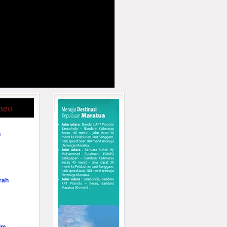
neo
n
rah