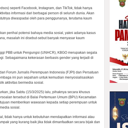
sos) seperti Facebook, Instagram, dan TikTok, tidak hanya
itas informasi dari berbagai person di seluruh dunia. Akan
patutnya diwaspadai oleh para penggunanya, terutama kaum
akan perihal potensi bahaya media sosial, yakni adanya kasus
ana, masalah ini disebut-sebut banyak menyasar kaum
Tinggi PBB untuk Pengungsi (UNHCR), KBGO merupakan segala
logi. Sebagaimana kekerasan berbasis gender yang terjadi di
 dari Forum Jurnalis Perempuan Indonesia (FJPI) dan Persatuan
lembaga ini pun sepaham untuk kemudian menyosialisasikan
k aktivitas bermedia sosial.
urkan, jika Sabtu (15/3/2025) lalu, pihaknya secara khusus
 persoalan tersebut di Balai Pertemuan Umum (BPU) Kecamatan
 bertujuan memberikan wawasan kepada setiap perempuan untuk
media sosial.
sial, tidak hanya untuk kebutuhan mendapatkan informasi atau
mpak yang kurang baik jika tidak dimanfaatkan secara bijak dan