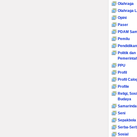
Olahraga
Olahraga L
Opini
Paser
PDAM Sam
Pemilu
Pendidikan
Politik dan
Pemerinta
PPU
Profil
Profil Calo
Profile
Religi, Sos
Budaya
Samarinda
Seni
Sepakbola
Serba-Serb
Sosial