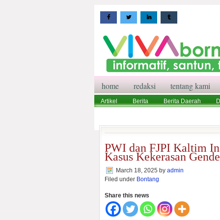
home
redaksi
tentang kami
Artikel
Berita
Berita Daerah
D
Wisata
Pedoman Media Siber
Red
PWI dan FJPI Kaltim I
Kasus Kekerasan Gender
March 18, 2025
by
admin
Filed under
Bontang
Share this news