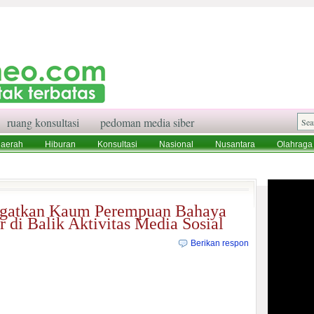
ruang konsultasi
pedoman media siber
aerah
Hiburan
Konsultasi
Nasional
Nusantara
Olahraga
aksi
Ruang Konsultasi
Tentang Kami
ngatkan Kaum Perempuan Bahaya
 di Balik Aktivitas Media Sosial
Berikan respon