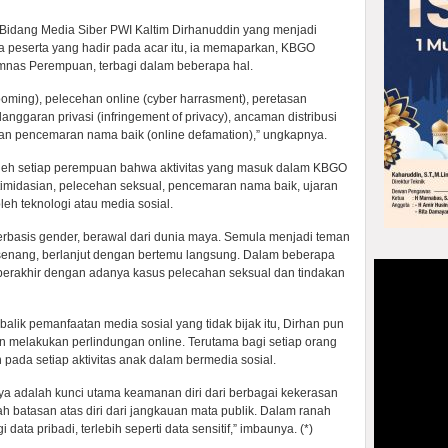
Bidang Media Siber PWI Kaltim Dirhanuddin yang menjadi
a peserta yang hadir pada acar itu, ia memaparkan, KBGO
nas Perempuan, terbagi dalam beberapa hal.
ming), pelecehan online (cyber harrasment), peretasan
pelanggaran privasi (infringement of privacy), ancaman distribusi
), dan pencemaran nama baik (online defamation),” ungkapnya.
ui oleh setiap perempuan bahwa aktivitas yang masuk dalam KBGO
timidasian, pelecehan seksual, pencemaran nama baik, ujaran
oleh teknologi atau media sosial.
berbasis gender, berawal dari dunia maya. Semula menjadi teman
 senang, berlanjut dengan bertemu langsung. Dalam beberapa
a berakhir dengan adanya kasus pelecahan seksual dan tindakan
alik pemanfaatan media sosial yang tidak bijak itu, Dirhan pun
melakukan perlindungan online. Terutama bagi setiap orang
 pada setiap aktivitas anak dalam bermedia sosial.
ya adalah kunci utama keamanan diri dari berbagai kekerasan
ah batasan atas diri dari jangkauan mata publik. Dalam ranah
 data pribadi, terlebih seperti data sensitif,” imbaunya. (*)