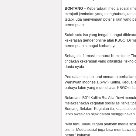
BONTANG
– Keberadaan media sosial (med
menjadi jembatan yang menghubungkan aktiv
tetapi juga menyimpan potensi lain yang 
perempuan.
Salah satu isu yang tengah hangat dibicar
kekerasan gender online atau KBGO. Di m
perempuan sebagai korbannya.
Sebagai informasi, menurut Komisioner 
tindakan kekerasan yang difasilitasi tekno
dunia nyata.
Persoalan itu pun turut menaruh perhatian
Wartawan Indonesia (PWI) Kaltim. Kedua 
bahaya laten yang muncul atas KBGO di bali
Sekretaris FJPI Kaltim Ria Atia Dewi menut
melaksanakan kegiatan sosialiasi terkait
Bontang Selatan. Kegiatan itu, kata dia,
lebih awas dan bijak dalam menggunakan 
“Kita tahu, kalau ragam platform media so
bisnis. Media sosial juga bisa membawa da
benar,” katanya.