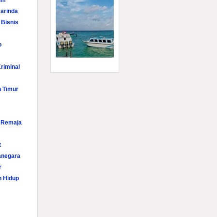
im
arinda
 Bisnis
p
riminal
n Timur
i Remaja
t
anegara
r
n Hidup