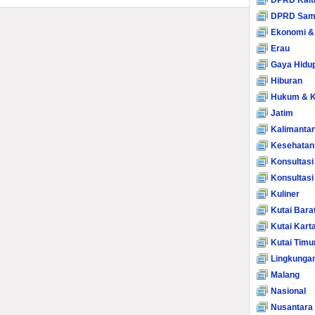
DPRD Kalt
DPRD Sam
Ekonomi &
Erau
Gaya Hidu
Hiburan
Hukum & K
Jatim
Kalimanta
Kesehatan
Konsultasi
Konsultas
Kuliner
Kutai Bara
Kutai Kart
Kutai Timu
Lingkunga
Malang
Nasional
Nusantara