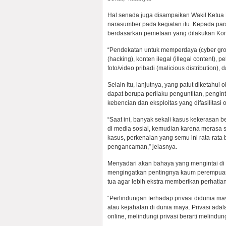
Hal senada juga disampaikan Wakil Ketua 
narasumber pada kegiatan itu. Kepada par
berdasarkan pemetaan yang dilakukan Kom
“Pendekatan untuk memperdaya (cyber groo
(hacking), konten ilegal (illegal content), 
foto/video pribadi (malicious distribution
Selain itu, lanjutnya, yang patut diketah
dapat berupa perilaku penguntitan, pengin
kebencian dan eksploitas yang difasilitasi 
“Saat ini, banyak sekali kasus kekerasan 
di media sosial, kemudian karena merasa
kasus, perkenalan yang semu ini rata-rat
pengancaman,” jelasnya.
Menyadari akan bahaya yang mengintai di b
mengingatkan pentingnya kaum perempuan 
tua agar lebih ekstra memberikan perhatian
“Perlindungan terhadap privasi didunia ma
atau kejahatan di dunia maya. Privasi adal
online, melindungi privasi berarti melindungi