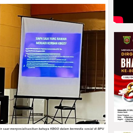
din saat menyosialisasikan bahaya KBGO dalam bermedia sosial di BPU