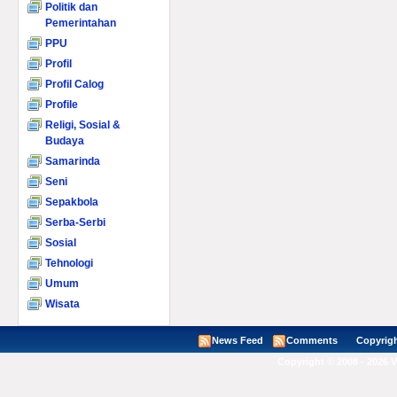
Politik dan
Pemerintahan
PPU
Profil
Profil Calog
Profile
Religi, Sosial &
Budaya
Samarinda
Seni
Sepakbola
Serba-Serbi
Sosial
Tehnologi
Umum
Wisata
News Feed
Comments
Copyright ©
Copyright © 2008 - 2026 V