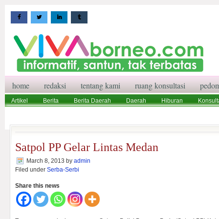
home
redaksi
tentang kami
ruang konsultasi
pedom
Artikel
Berita
Berita Daerah
Daerah
Hiburan
Konsult
Wisata
Pedoman Media Siber
Redaksi
Ruang Konsultasi
Satpol PP Gelar Lintas Medan
March 8, 2013
by
admin
Filed under
Serba-Serbi
Share this news