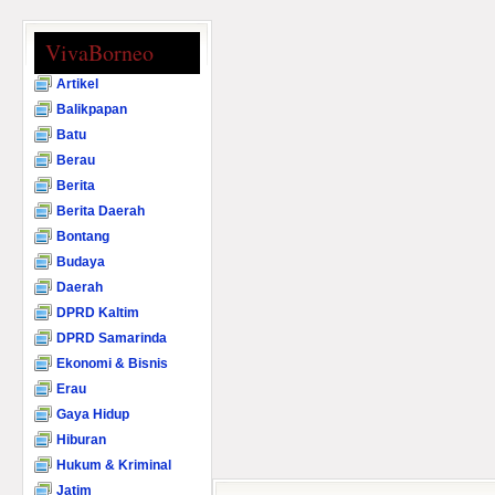
VivaBorneo
Artikel
Balikpapan
Batu
Berau
Berita
Berita Daerah
Bontang
Budaya
Daerah
DPRD Kaltim
DPRD Samarinda
Ekonomi & Bisnis
Erau
Gaya Hidup
Hiburan
Hukum & Kriminal
Jatim