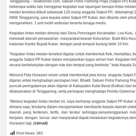
Tenggarong – vivaborneo.com, Satuan Polisi Pamong Praja (Satpol PP) Kuta
beberapa waktu lalu menggelar kegiatan luar lapangan berupa lintas medan/
medan tersebut diikuti sebanyak 120 orang anggota Satpol PP, didampingi 2
0906 Tenggarong, para kepala seksi Satpol PP Kukar, dan dibantu oleh piha
mengerahkan 1 unit mobil ambulan beserta tenaga medis.
Kegiatan lintas medan dimulai dari Desa Ponoragan Kecamatan Loa Kulu,
melewati daerah persawahan masyarakat kearah Kelurahan Bukit Biru Keca
halaman Kantor Bupati Kukar dengan jarak tempuh kurang lebih 10 Km.
“Kegiatan lintas medan tersebut digelar untuk membentuk fisik, mentalitas, 
anggota Satpol PP Kukar dalam menjalankan tugas sehari-hari. Kegiatan li
secara berkelanjutan dengan rute dan tempat yang berbeda.” kata Kepala S
Menurut Fida Hurasani selain untuk membentuk jiwa korsa anggota Satpol PP
digelar untuk menghadapi persiapan Hari Bhakti Satuan Polisi Pamong Praj
puncak peringatannya akan digelar di Kabupaten Kutai Barat (Kutbar) dan k
dilaksanakan di Tenggarong, serta persiapan menghadapi Pemilu Gubernur 
“Melalui kegiatan lintas medan ini, saya berharap anggota Satpol PP Kukar 
dimana saja, terutama dalam mengamankan membantu kepala daerah untuk
daerah yang tenteram, tertib, dan teratur sehingga penyelenggaraan ro
berjalan dengan lancar dan masyarakat dapat melakukan kegiatannya den
Hurasani lagi.
(vb/rudi)
Post Views:
383