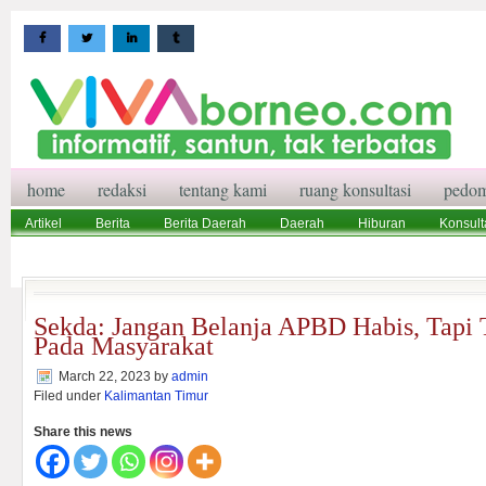
home
redaksi
tentang kami
ruang konsultasi
pedom
Artikel
Berita
Berita Daerah
Daerah
Hiburan
Konsult
Wisata
Pedoman Media Siber
Redaksi
Ruang Konsultasi
Sekda: Jangan Belanja APBD Habis, Tapi
Pada Masyarakat
March 22, 2023
by
admin
Filed under
Kalimantan Timur
Share this news