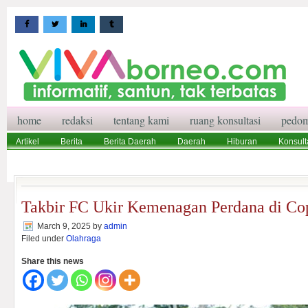
home
redaksi
tentang kami
ruang konsultasi
pedom
Artikel
Berita
Berita Daerah
Daerah
Hiburan
Konsult
Wisata
Pedoman Media Siber
Redaksi
Ruang Konsultasi
Takbir FC Ukir Kemenagan Perdana di C
March 9, 2025
by
admin
Filed under
Olahraga
Share this news