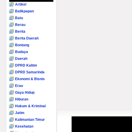
Artikel
Balikpapan
Batu
Berau
Berita
Berita Daerah
Bontang
Budaya
Daerah
DPRD Kaltim
DPRD Samarinda
Ekonomi & Bisnis
Erau
Gaya Hidup
Hiburan
Hukum & Kriminal
Jatim
Kalimantan Timur
Kesehatan