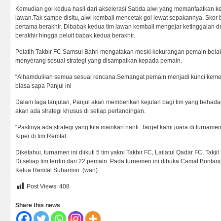
Kemudian gol kedua hasil dari akselerasi Sabda alwi yang memanfaatkan 
lawan.Tak sampe disitu, alwi kembali mencetak gol lewat sepakannya. Skor b
pertama berakhir. Dibabak kedua tim lawan kembali mengejar ketinggalan d
berakhir hingga peluit babak kedua berakhir.
Pelatih Takbir FC Samsul Bahri mengatakan meski kekurangan pemain bela
menyerang sesuai strategi yang disampaikan kepada pemain.
“Alhamdulilah semua sesuai rencana.Semangat pemain menjadi kunci kemena
biasa sapa Panjul ini
Dalam laga lanjutan, Panjul akan memberikan kejutan bagi tim yang beha
akan ada strategi khusus di setiap pertandingan.
“Pastinya ada strategi yang kita mainkan nanti. Target kami juara di turnamen
Kiper di tim Remtal.
Diketahui, turnamen ini diikuti 5 tim yakni Takbir FC, Lailatul Qadar FC, Takj
Di setiap tim terdiri dari 22 pemain. Pada turnemen ini dibuka Camat Bontan
Ketua Remtal Suharmin. (wan)
Post Views:
408
Share this news