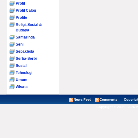
Profil
Profil Calog
Profile
Religi, Sosial &
Budaya
Samarinda
Seni
Sepakbola
Serba-Serbi
Sosial
Tehnologi
Umum
Wisata
News Feed
Comments
Copyright ©
Copyright © 2008 - 2026 V