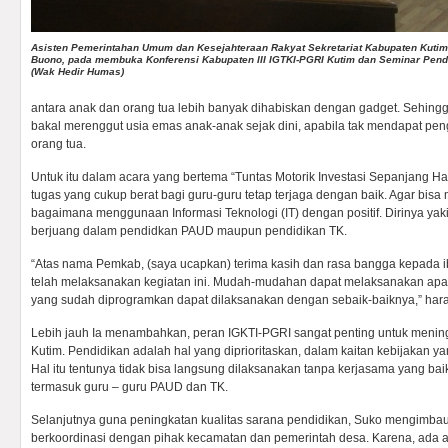
Asisten Pemerintahan Umum dan Kesejahteraan Rakyat Sekretariat Kabupaten Kutim
Buono, pada membuka Konferensi Kabupaten III IGTKI-PGRI Kutim dan Seminar Pend
(Wak Hedir Humas)
antara anak dan orang tua lebih banyak dihabiskan dengan gadget. Sehingg
bakal merenggut usia emas anak-anak sejak dini, apabila tak mendapat pe
orang tua.
Untuk itu dalam acara yang bertema “Tuntas Motorik Investasi Sepanjang Ha
tugas yang cukup berat bagi guru-guru tetap terjaga dengan baik. Agar bisa
bagaimana menggunaan Informasi Teknologi (IT) dengan positif. Dirinya yak
berjuang dalam pendidkan PAUD maupun pendidikan TK.
“Atas nama Pemkab, (saya ucapkan) terima kasih dan rasa bangga kepada i
telah melaksanakan kegiatan ini. Mudah-mudahan dapat melaksanakan apa 
yang sudah diprogramkan dapat dilaksanakan dengan sebaik-baiknya,” har
Lebih jauh Ia menambahkan, peran IGKTI-PGRI sangat penting untuk meningk
Kutim. Pendidikan adalah hal yang diprioritaskan, dalam kaitan kebijakan y
Hal itu tentunya tidak bisa langsung dilaksanakan tanpa kerjasama yang baik
termasuk guru – guru PAUD dan TK.
Selanjutnya guna peningkatan kualitas sarana pendidikan, Suko mengimbau
berkoordinasi dengan pihak kecamatan dan pemerintah desa. Karena, ada 