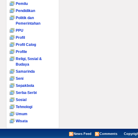
Pemilu
Pendidikan
Politik dan
Pemerintahan
PPU
Profil
Profil Calog
Profile
Religi, Sosial &
Budaya
Samarinda
Seni
Sepakbola
Serba-Serbi
Sosial
Tehnologi
Umum
Wisata
News Feed
Comments
Copyright ©