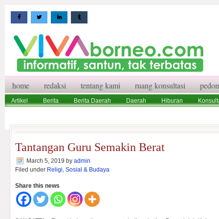
home
redaksi
tentang kami
ruang konsultasi
pedom
Artikel
Berita
Berita Daerah
Daerah
Hiburan
Konsult
Wisata
Pedoman Media Siber
Redaksi
Ruang Konsultasi
Tantangan Guru Semakin Berat
March 5, 2019
by
admin
Filed under
Religi, Sosial & Budaya
Share this news