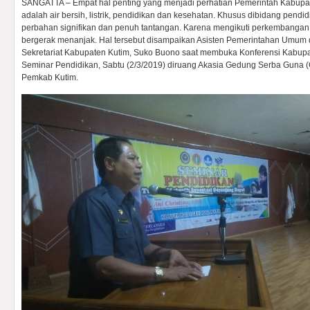
SANGATTA – Empat hal penting yang menjadi perhatian Pemerintah Kabupat
adalah air bersih, listrik, pendidikan dan kesehatan. Khusus dibidang pendid
perbahan signifikan dan penuh tantangan. Karena mengikuti perkembangan 
bergerak menanjak. Hal tersebut disampaikan Asisten Pemerintahan Umum
Sekretariat Kabupaten Kutim, Suko Buono saat membuka Konferensi Kabupat
Seminar Pendidikan, Sabtu (2/3/2019) diruang Akasia Gedung Serba Guna 
Pemkab Kutim.