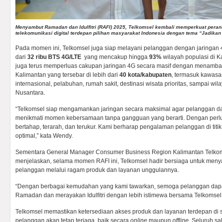
Menyambut Ramadan dan Idulfitri (RAFI) 2025, Telkomsel kembali memperkuat pera
telekomunikasi digital terdepan pilihan masyarakat Indonesia dengan tema “Jadik
Pada momen ini, Telkomsel juga siap melayani pelanggan dengan jaringan 
dari
32 ribu BTS 4G/LTE
yang mencakup hingga
93%
wilayah populasi di Ka
juga terus memperluas cakupan jaringan 4G secara masif dengan menam
Kalimantan yang tersebar di lebih dari
40 kota/kabupaten
, termasuk kawasa
internasional, pelabuhan, rumah sakit, destinasi wisata prioritas, sampai w
Nusantara.
“Telkomsel siap mengamankan jaringan secara maksimal agar pelanggan da
menikmati momen kebersamaan tanpa gangguan yang berarti. Dengan perl
bertahap, terarah, dan terukur. Kami berharap pengalaman pelanggan di titik
optimal,” kata Wendy.
Sementara General Manager Consumer Business Region Kalimantan Telko
menjelaskan, selama momen RAFI ini, Telkomsel hadir bersiaga untuk me
pelanggan melalui ragam produk dan layanan unggulannya.
“Dengan berbagai kemudahan yang kami tawarkan, semoga pelanggan dap
Ramadan dan merayakan Idulfitri dengan lebih istimewa bersama Telkomsel,”
Telkomsel memastikan ketersediaan akses produk dan layanan terdepan di 
pelanggan akan tetap terjaga, baik secara
online
maupun
offline
. Seluruh s