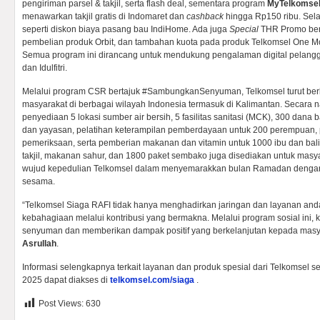
pengiriman parsel & takjil, serta flash deal, sementara program
MyTelkomse
menawarkan takjil gratis di Indomaret dan
cashback
hingga Rp150 ribu. Selai
seperti diskon biaya pasang bau IndiHome. Ada juga
Special
THR Promo ber
pembelian produk Orbit, dan tambahan kuota pada produk Telkomsel One Mo
Semua program ini dirancang untuk mendukung pengalaman digital pela
dan Idulfitri.
Melalui program CSR bertajuk #SambungkanSenyuman, Telkomsel turut be
masyarakat di berbagai wilayah Indonesia termasuk di Kalimantan. Secara 
penyediaan 5 lokasi sumber air bersih, 5 fasilitas sanitasi (MCK), 300 dana
dan yayasan, pelatihan keterampilan pemberdayaan untuk 200 perempuan,
pemeriksaan, serta pemberian makanan dan vitamin untuk 1000 ibu dan balit
takjil, makanan sahur, dan 1800 paket sembako juga disediakan untuk masya
wujud kepedulian Telkomsel dalam menyemarakkan bulan Ramadan denga
sesama.
“Telkomsel Siaga RAFI tidak hanya menghadirkan jaringan dan layanan anda
kebahagiaan melalui kontribusi yang bermakna. Melalui program sosial ini,
senyuman dan memberikan dampak positif yang berkelanjutan kepada masy
Asrullah
.
Informasi selengkapnya terkait layanan dan produk spesial dari Telkomsel s
2025 dapat diakses di
telkomsel.com/siaga
.
Post Views:
630