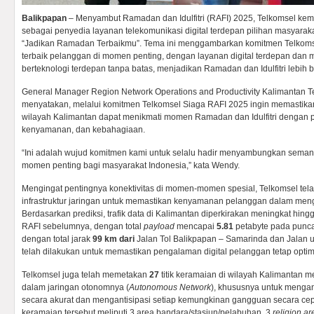
Balikpapan
– Menyambut Ramadan dan Idulfitri (RAFI) 2025, Telkomsel ke
sebagai penyedia layanan telekomunikasi digital terdepan pilihan masyara
“Jadikan Ramadan Terbaikmu”. Tema ini menggambarkan komitmen Telkom
terbaik pelanggan di momen penting, dengan layanan digital terdepan dan m
berteknologi terdepan tanpa batas, menjadikan Ramadan dan Idulfitri lebih b
General Manager Region Network Operations and Productivity Kalimantan 
menyatakan, melalui komitmen Telkomsel Siaga RAFI 2025 ingin memastikan
wilayah Kalimantan dapat menikmati momen Ramadan dan Idulfitri dengan
kenyamanan, dan kebahagiaan.
“Ini adalah wujud komitmen kami untuk selalu hadir menyambungkan semang
momen penting bagi masyarakat Indonesia,” kata Wendy.
Mengingat pentingnya konektivitas di momen-momen spesial, Telkomsel tel
infrastruktur jaringan untuk memastikan kenyamanan pelanggan dalam meng
Berdasarkan prediksi, trafik data di Kalimantan diperkirakan meningkat hing
RAFI sebelumnya, dengan total
payload
mencapai
5.81
petabyte pada puncak
dengan total jarak
99 km dari
Jalan Tol Balikpapan – Samarinda dan Jalan 
telah dilakukan untuk memastikan pengalaman digital pelanggan tetap optim
Telkomsel juga telah memetakan
27
titik keramaian di wilayah Kalimantan
dalam jaringan otonomnya (
Autonomous Network
), khususnya untuk mengan
secara akurat dan mengantisipasi setiap kemungkinan gangguan secara cepat 
keramaian tersebut meliputi 3 area bandara/stasiun/pelabuhan, 3
religion ar