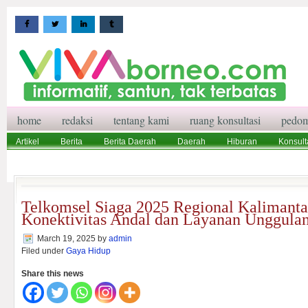
home
redaksi
tentang kami
ruang konsultasi
pedom
Artikel
Berita
Berita Daerah
Daerah
Hiburan
Konsult
Wisata
Pedoman Media Siber
Redaksi
Ruang Konsultasi
Telkomsel Siaga 2025 Regional Kalimant
Konektivitas Andal dan Layanan Unggula
March 19, 2025
by
admin
Filed under
Gaya Hidup
Share this news