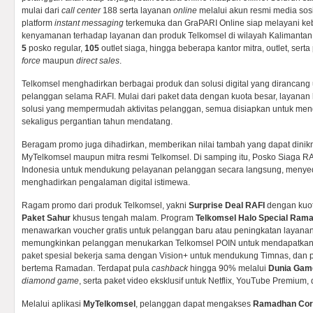
mulai dari
call center
188 serta layanan
online
melalui akun resmi media sosia
platform
instant messaging
terkemuka dan GraPARI Online siap melayani ke
kenyamanan terhadap layanan dan produk Telkomsel di wilayah Kalimanta
5
posko regular,
105
outlet siaga, hingga beberapa kantor mitra, outlet, sert
force
maupun
direct sales
.
Telkomsel menghadirkan berbagai produk dan solusi digital yang dirancan
pelanggan selama RAFI. Mulai dari paket data dengan kuota besar, layanan h
solusi yang mempermudah aktivitas pelanggan, semua disiapkan untuk men
sekaligus pergantian tahun mendatang.
Beragam promo juga dihadirkan, memberikan nilai tambah yang dapat dinikm
MyTelkomsel maupun mitra resmi Telkomsel. Di samping itu, Posko Siaga RAF
Indonesia untuk mendukung pelayanan pelanggan secara langsung, menyedia
menghadirkan pengalaman digital istimewa.
Ragam promo dari produk Telkomsel, yakni
Surprise Deal RAFI
dengan kuota
Paket
Sahur
khusus tengah malam. Program
Telkomsel Halo Special Rama
menawarkan voucher gratis untuk pelanggan baru atau peningkatan layana
memungkinkan pelanggan menukarkan Telkomsel POIN untuk mendapatkan 
paket spesial bekerja sama dengan Vision+ untuk mendukung Timnas, dan
bertema Ramadan. Terdapat pula
cashback
hingga 90% melalui
Dunia Gam
diamond game
, serta paket video eksklusif untuk Netflix, YouTube Premium, 
Melalui aplikasi
MyTelkomsel
, pelanggan dapat mengakses
Ramadhan Cor