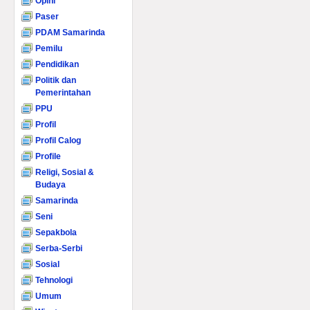
Opini
Paser
PDAM Samarinda
Pemilu
Pendidikan
Politik dan
Pemerintahan
PPU
Profil
Profil Calog
Profile
Religi, Sosial &
Budaya
Samarinda
Seni
Sepakbola
Serba-Serbi
Sosial
Tehnologi
Umum