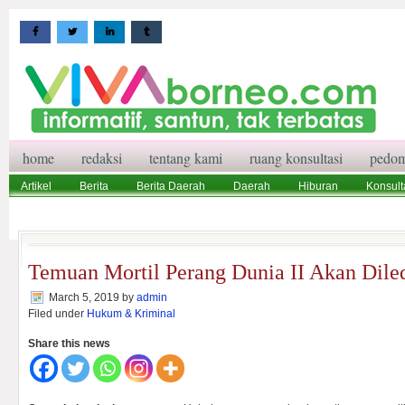
home
redaksi
tentang kami
ruang konsultasi
pedom
Artikel
Berita
Berita Daerah
Daerah
Hiburan
Konsult
Wisata
Pedoman Media Siber
Redaksi
Ruang Konsultasi
Temuan Mortil Perang Dunia II Akan Dile
March 5, 2019
by
admin
Filed under
Hukum & Kriminal
Share this news