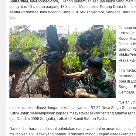
Samarinda, vivaborneo.com,
Heboh penemuan sebuah mortir yang memilik
ujung atas 45 cm dan panjang 180 cm ini. Mortir bekar Perang Dunia II ini 
sekitar Perumnas Joko Widodo Kanal 3 Jl. AWH Syahrani, Sangatta Utara pa
lalu.
Temuan ini
Letkol Cpl
Kodim Kapt
Dansubde
Salmon P
VI/MlwPel
Praka Puji
Tim melak
memastika
bom di Ex
Sangata-B
Gembara.
“Selanjutn
melakukan koordinasi dengan tokoh masyarakat RT 29 Desa Singa Gembar
Kutim untuk menyampaikan kepada masyarakat sekitar tentang adanya renc
ujar Dandim 0909 Sangatta, Letkol Inf. Kamil Bahren Pasha.
Dandim berharap, pada saat peledakan nantinya berjalan aman dan lancar. 
melibatkan ahli ledak yang handal. “Rencana minggu depan diledakkan pa