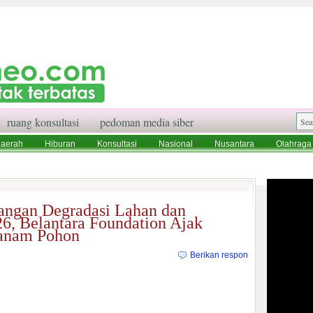
ruang konsultasi
pedoman media siber
aerah
Hiburan
Konsultasi
Nasional
Nusantara
Olahraga
aksi
Ruang Konsultasi
Tentang Kami
angan Degradasi Lahan dan
6, Belantara Foundation Ajak
Tanam Pohon
Berikan respon