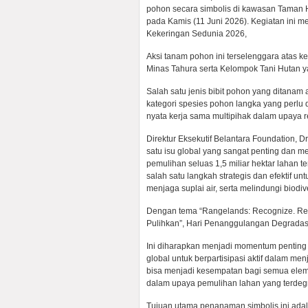
pohon secara simbolis di kawasan Taman H
pada Kamis (11 Juni 2026). Kegiatan ini
Kekeringan Sedunia 2026,
Aksi tanam pohon ini terselenggara atas 
Minas Tahura serta Kelompok Tani Hutan y
Salah satu jenis bibit pohon yang ditanam
kategori spesies pohon langka yang perlu 
nyata kerja sama multipihak dalam upaya r
Direktur Eksekutif Belantara Foundation, D
satu isu global yang sangat penting dan m
pemulihan seluas 1,5 miliar hektar lahan 
salah satu langkah strategis dan efektif 
menjaga suplai air, serta melindungi biodive
Dengan tema “Rangelands: Recognize. Resp
Pulihkan”, Hari Penanggulangan Degradas
Ini diharapkan menjadi momentum pentin
global untuk berpartisipasi aktif dalam men
bisa menjadi kesempatan bagi semua eleme
dalam upaya pemulihan lahan yang terdeg
Tujuan utama penanaman simbolis ini adal