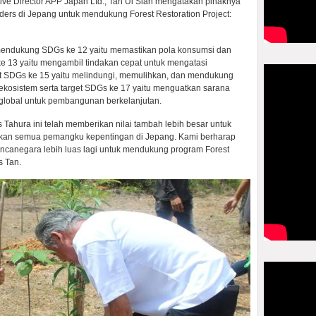
ve Director APP Japan Ltd., Tan Ui Sian mengatakan pihaknya
ders di Jepang untuk mendukung Forest Restoration Project:
k mendukung SDGs ke 12 yaitu memastikan pola konsumsi dan
ke 13 yaitu mengambil tindakan cepat untuk mengatasi
t SDGs ke 15 yaitu melindungi, memulihkan, dan mendukung
kosistem serta target SDGs ke 17 yaitu menguatkan sarana
 global untuk pembangunan berkelanjutan.
Tahura ini telah memberikan nilai tambah lebih besar untuk
an semua pemangku kepentingan di Jepang. Kami berharap
ancanegara lebih luas lagi untuk mendukung program Forest
s Tan.