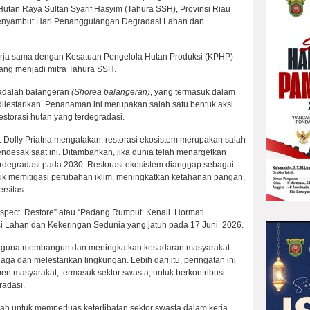
utan Raya Sultan Syarif Hasyim (Tahura SSH), Provinsi Riau
 menyambut Hari Penanggulangan Degradasi Lahan dan
kerja sama dengan Kesatuan Pengelola Hutan Produksi (KPHP)
ang menjadi mitra Tahura SSH.
 adalah balangeran
(Shorea balangeran)
, yang termasuk dalam
dilestarikan. Penanaman ini merupakan salah satu bentuk aksi
estorasi hutan yang terdegradasi.
r. Dolly Priatna mengatakan, restorasi ekosistem merupakan salah
endesak saat ini. Ditambahkan, jika dunia telah menargetkan
terdegradasi pada 2030. Restorasi ekosistem dianggap sebagai
untuk memitigasi perubahan iklim, meningkatkan ketahanan pangan,
rsitas.
ect. Restore” atau “Padang Rumput: Kenali. Hormati.
i Lahan dan Kekeringan Sedunia yang jatuh pada 17 Juni 2026.
g guna membangun dan meningkatkan kesadaran masyarakat
jaga dan melestarikan lingkungan. Lebih dari itu, peringatan ini
n masyarakat, termasuk sektor swasta, untuk berkontribusi
radasi.
ah untuk memperluas keterlibatan sektor swasta dalam kerja