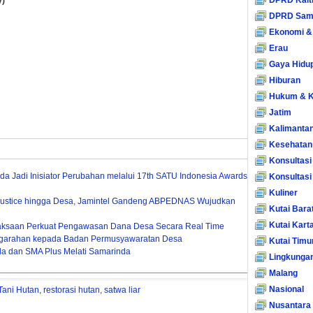
DPRD Kalt
v)
DPRD Sam
Ekonomi &
Erau
Gaya Hidu
Hiburan
Hukum & K
Jatim
Kalimanta
Kesehatan
Konsultasi
uda Jadi Inisiator Perubahan melalui 17th SATU Indonesia Awards
Konsultas
Kuliner
 Justice hingga Desa, Jamintel Gandeng ABPEDNAS Wujudkan
Kutai Bara
Kutai Kart
ejaksaan Perkuat Pengawasan Dana Desa Secara Real Time
engarahan kepada Badan Permusyawaratan Desa
Kutai Timu
da dan SMA Plus Melati Samarinda
Lingkunga
Malang
Nasional
Tani Hutan
,
restorasi hutan
,
satwa liar
Nusantara