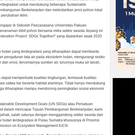
terdegradasi untuk mendukung beberapa Sustainable
mbangunan Berkelanjutan dan melestarikan jenis pohon lokal
perubahan iklim.
pengajar di Sekolah Pascasarjana Universitas Pakuan
nanaman bibit pohon bersama mitra sektor swasta Jepang ini
toration Project: SDGs Together!” yang dijalankan sejak 2020
 hutan yang terdegradasi yang diharapkan dapat membantu
n pengaturan tata air pada ekosistem hutan, mengurangi resiko
 dan erosi, tercemarnya sumber air, turunnya muka air tanah,
ga dapat memperbaiki kualitas lingkungan, termasuk kualitas
ulasi satwa liar beserta habitat alaminya. Tidak hanya mendukung
i juga diharapkan mampu mendorong peningkatan sosial-ekonomi
ustainable Development Goals (UN SDGs) atau Persatuan
nd
dalam mencapai Tujuan Pembangunan Berkelanjutan, kami
pihak, salah satunya dengan menggandeng sektor swasta dari
 hutan terdegradasi di Pulau Sumatra khususnya di Provinsi
ommission on Ecosystem Management IUCN.