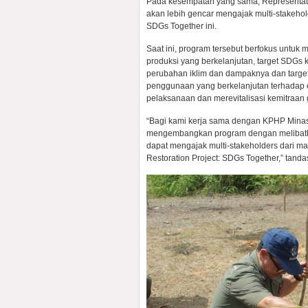
Pada kesempatan yang sama, Representati
akan lebih gencar mengajak multi-stakehol
SDGs Together ini.
Saat ini, program tersebut berfokus untu
produksi yang berkelanjutan, target SDGs 
perubahan iklim dan dampaknya dan targe
penggunaan yang berkelanjutan terhadap e
pelaksanaan dan merevitalisasi kemitraan
“Bagi kami kerja sama dengan KPHP Minas 
mengembangkan program dengan melibatk
dapat mengajak multi-stakeholders dari m
Restoration Project: SDGs Together,” tanda