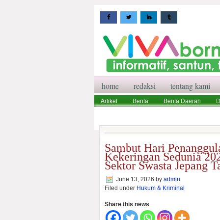
home
redaksi
tentang kami
Artikel
Berita
Berita Daerah
D
Wisata
Pedoman Media Siber
Red
Sambut Hari Penanggul
Kekeringan Sedunia 202
Sektor Swasta Jepang 
June 13, 2026
by
admin
Filed under
Hukum & Kriminal
Share this news