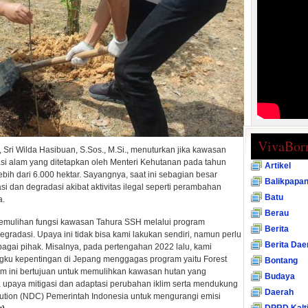
VivaBor
Sri Wilda Hasibuan, S.Sos., M.Si., menuturkan jika kawasan
 alam yang ditetapkan oleh Menteri Kehutanan pada tahun
Artikel
bih dari 6.000 hektar. Sayangnya, saat ini sebagian besar
Balikpapa
si dan degradasi akibat aktivitas ilegal seperti perambahan
Batu
a.
Berau
emulihan fungsi kawasan Tahura SSH melalui program
Berita
egradasi. Upaya ini tidak bisa kami lakukan sendiri, namun perlu
Berita Dae
bagai pihak. Misalnya, pada pertengahan 2022 lalu, kami
ku kepentingan di Jepang menggagas program yaitu Forest
Bontang
ram ini bertujuan untuk memulihkan kawasan hutan yang
Budaya
a upaya mitigasi dan adaptasi perubahan iklim serta mendukung
Daerah
ution (NDC) Pemerintah Indonesia untuk mengurangi emisi