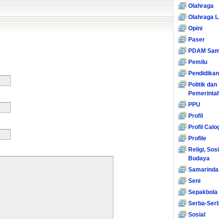
Olahraga
Olahraga L
Opini
Paser
PDAM Sam
Pemilu
Pendidikan
Politik dan
Pemerinta
PPU
Profil
Profil Calo
Profile
Religi, Sos
Budaya
Samarinda
Seni
Sepakbola
Serba-Serb
Sosial