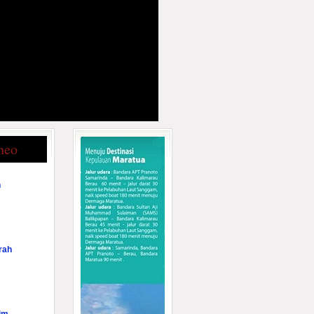
neo
n
rah