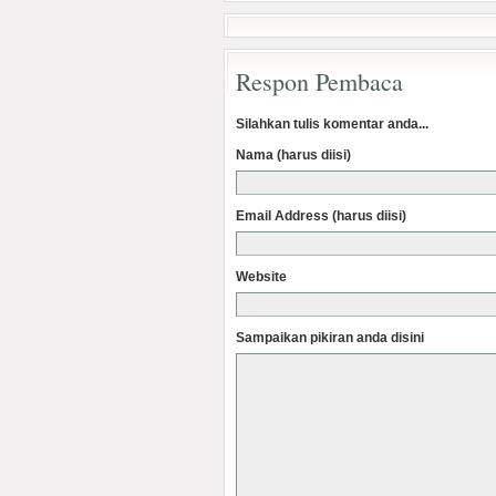
Respon Pembaca
Silahkan tulis komentar anda...
Nama (harus diisi)
Email Address (harus diisi)
Website
Sampaikan pikiran anda disini