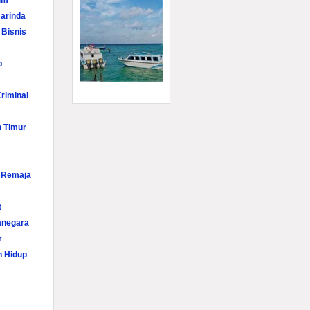
im
arinda
 Bisnis
p
riminal
n Timur
i Remaja
t
anegara
r
n Hidup