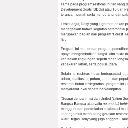
sama pada program restorasi hutan yang 
Development Goals (SDGs) atau Tujuan Pe
terancam punah serta mengurangi dampak 
Lebih lanjut, Dolly, yang juga merupakan 
menegaskan bahwa kegiatan seremonial pe
merupakan bagian dari program “Forest Res
lalu.
Program ini merupakan program pemulihan
upaya mengembalikan fungsi iklim mikro da
kerusakan lingkungan seperti tanah longsor
kebakaran lahan, serta polusi udara.
Selain itu, restorasi hutan terdegradasi ju
udara, kualitas air, pohon, tanah, dan pop
restorasi hutan terdegradasi, program in
masyarakat lokal secara berkelanjutan.
“Sesuai dengan misi dari United Nation S
Bangsa-Bangsa atau yaitu
no one left behi
menggunakan pendekatan kolaborasi multi
Jepang untuk mendukung gerakan restorasi
Riau”, tegas Dolly yang juga​ anggota C