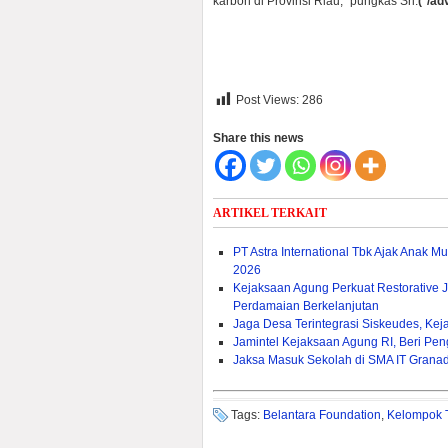
karbon di Provinsi Riau,” pungkas Sri.
(*/ad
Post Views:
286
Share this news
ARTIKEL TERKAIT
PT Astra International Tbk Ajak Anak M
2026
Kejaksaan Agung Perkuat Restorative
Perdamaian Berkelanjutan
Jaga Desa Terintegrasi Siskeudes, K
Jamintel Kejaksaan Agung RI, Beri P
Jaksa Masuk Sekolah di SMA IT Grana
Tags:
Belantara Foundation
,
Kelompok 