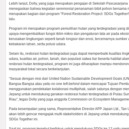
Lebih lanjut, Dolly, yang juga merupakan pengajar di Sekolah Pascasarjana
menegaskan bahwa kegiatan seremonial penanaman bibit pohon bersama mit
merupakan bagian dari program “Forest Restoration Project: SDGs Together!
lalu.
Program ini merupakan program pemulihan hutan yang terdegradasi yang 
upaya mengembalikan fungsi iklim mikro dan pengaturan tata air pada ekos
kerusakan lingkungan seperti tanah longsor dan erosi, tercemarnya sumber a
kebakaran lahan, serta polusi udara.
Selain itu, restorasi hutan terdegradasi juga dapat memperbaiki kualitas lin
udara, kualitas air, pohon, tanah, dan populasi satwa liar beserta habitat 
restorasi hutan terdegradasi, program ini juga diharapkan mampu mendoro
masyarakat lokal secara berkelanjutan.
“Sesuai dengan misi dari United Nation Sustainable Development Goals (U
Bangsa-Bangsa atau yaitu
no one left behind
dalam mencapai Tujuan Pemba
menggunakan pendekatan kolaborasi multipihak, salah satunya dengan men
Jepang untuk mendukung gerakan restorasi hutan terdegradasi di Pulau Sum
Riau”, tegas Dolly yang juga​ anggota Commission on Ecosystem Manageme
Pada kesempatan yang sama, Representative Director APP Japan Ltd., Tan
akan lebih gencar mengajak multi-stakeholders di Jepang untuk mendukung F
SDGs Together ini.
Saat ini, program tersebut berfokus untuk mendukung SDGs ke 12 yaitu me