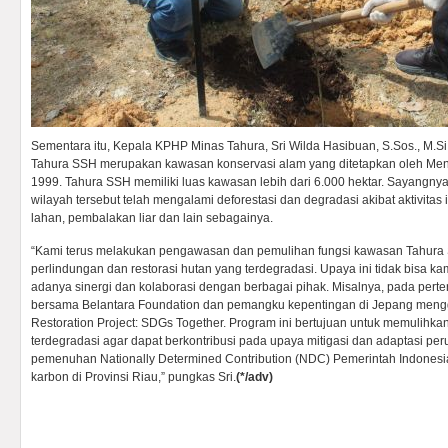
Sementara itu, Kepala KPHP Minas Tahura, Sri Wilda Hasibuan, S.Sos., M.Si
Tahura SSH merupakan kawasan konservasi alam yang ditetapkan oleh Men
1999. Tahura SSH memiliki luas kawasan lebih dari 6.000 hektar. Sayangnya,
wilayah tersebut telah mengalami deforestasi dan degradasi akibat aktivitas
lahan, pembalakan liar dan lain sebagainya.
“Kami terus melakukan pengawasan dan pemulihan fungsi kawasan Tahura
perlindungan dan restorasi hutan yang terdegradasi. Upaya ini tidak bisa ka
adanya sinergi dan kolaborasi dengan berbagai pihak. Misalnya, pada pert
bersama Belantara Foundation dan pemangku kepentingan di Jepang mengg
Restoration Project: SDGs Together. Program ini bertujuan untuk memulihk
terdegradasi agar dapat berkontribusi pada upaya mitigasi dan adaptasi pe
pemenuhan Nationally Determined Contribution (NDC) Pemerintah Indonesi
karbon di Provinsi Riau,” pungkas Sri.
(*/adv)