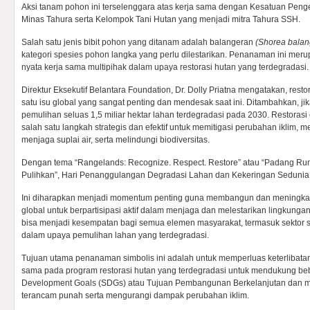
Aksi tanam pohon ini terselenggara atas kerja sama dengan Kesatuan Peng
Minas Tahura serta Kelompok Tani Hutan yang menjadi mitra Tahura SSH.
Salah satu jenis bibit pohon yang ditanam adalah balangeran
(Shorea balan
kategori spesies pohon langka yang perlu dilestarikan. Penanaman ini meru
nyata kerja sama multipihak dalam upaya restorasi hutan yang terdegradasi.
Direktur Eksekutif Belantara Foundation, Dr. Dolly Priatna mengatakan, res
satu isu global yang sangat penting dan mendesak saat ini. Ditambahkan, ji
pemulihan seluas 1,5 miliar hektar lahan terdegradasi pada 2030. Restoras
salah satu langkah strategis dan efektif untuk memitigasi perubahan iklim,
menjaga suplai air, serta melindungi biodiversitas.
Dengan tema “Rangelands: Recognize. Respect. Restore” atau “Padang Rump
Pulihkan”, Hari Penanggulangan Degradasi Lahan dan Kekeringan Sedunia 
Ini diharapkan menjadi momentum penting guna membangun dan meningka
global untuk berpartisipasi aktif dalam menjaga dan melestarikan lingkungan. 
bisa menjadi kesempatan bagi semua elemen masyarakat, termasuk sektor sw
dalam upaya pemulihan lahan yang terdegradasi.
Tujuan utama penanaman simbolis ini adalah untuk memperluas keterlibatan
sama pada program restorasi hutan yang terdegradasi untuk mendukung be
Development Goals (SDGs) atau Tujuan Pembangunan Berkelanjutan dan mel
terancam punah serta mengurangi dampak perubahan iklim.