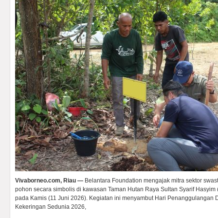
Vivaborneo.com, Riau —
Belantara Foundation mengajak mitra sektor swa
pohon secara simbolis di kawasan Taman Hutan Raya Sultan Syarif Hasyim 
pada Kamis (11 Juni 2026). Kegiatan ini menyambut Hari Penanggulangan 
Kekeringan Sedunia 2026,