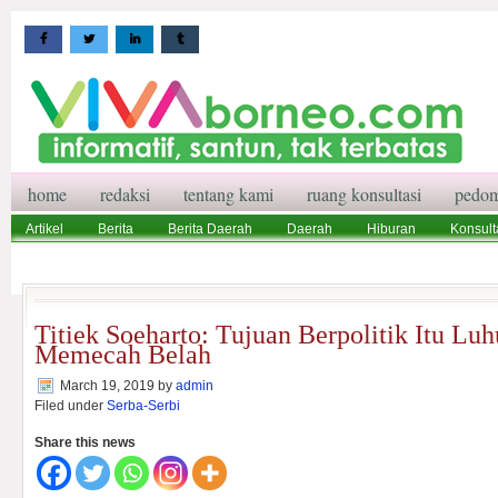
home
redaksi
tentang kami
ruang konsultasi
pedom
Artikel
Berita
Berita Daerah
Daerah
Hiburan
Konsult
Wisata
Pedoman Media Siber
Redaksi
Ruang Konsultasi
Titiek Soeharto: Tujuan Berpolitik Itu Lu
Memecah Belah
March 19, 2019
by
admin
Filed under
Serba-Serbi
Share this news