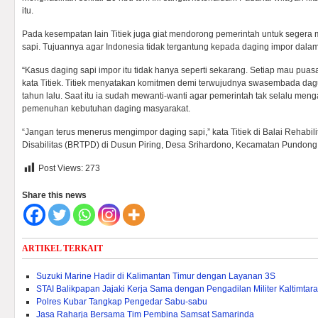
itu.
Pada kesempatan lain Titiek juga giat mendorong pemerintah untuk seger
sapi. Tujuannya agar Indonesia tidak tergantung kepada daging impor dala
“Kasus daging sapi impor itu tidak hanya seperti sekarang. Setiap mau puasa
kata Titiek. Titiek menyatakan komitmen demi terwujudnya swasembada dagun
tahun lalu. Saat itu ia sudah mewanti-wanti agar pemerintah tak selalu me
pemenuhan kebutuhan daging masyarakat.
“Jangan terus menerus mengimpor daging sapi,” kata Titiek di Balai Rehabi
Disabilitas (BRTPD) di Dusun Piring, Desa Srihardono, Kecamatan Pundong,
Post Views:
273
Share this news
ARTIKEL TERKAIT
Suzuki Marine Hadir di Kalimantan Timur dengan Layanan 3S
STAI Balikpapan Jajaki Kerja Sama dengan Pengadilan Militer Kaltimtara
Polres Kubar Tangkap Pengedar Sabu-sabu
Jasa Raharja Bersama Tim Pembina Samsat Samarinda