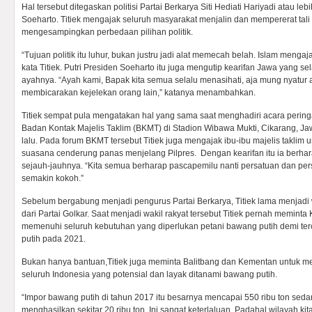
Hal tersebut ditegaskan politisi Partai Berkarya Siti Hediati Hariyadi atau leb
Soeharto. Titiek mengajak seluruh masyarakat menjalin dan mempererat tali 
mengesampingkan perbedaan pilihan politik.
“Tujuan politik itu luhur, bukan justru jadi alat memecah belah. Islam menga
kata Titiek. Putri Presiden Soeharto itu juga mengutip kearifan Jawa yang s
ayahnya. “Ayah kami, Bapak kita semua selalu menasihati, aja mung nyatur 
membicarakan kejelekan orang lain,” katanya menambahkan.
Titiek sempat pula mengatakan hal yang sama saat menghadiri acara pering
Badan Kontak Majelis Taklim (BKMT) di Stadion Wibawa Mukti, Cikarang, Ja
lalu. Pada forum BKMT tersebut Titiek juga mengajak ibu-ibu majelis taklim 
suasana cenderung panas menjelang Pilpres. Dengan kearifan itu ia berharap
sejauh-jauhnya. “Kita semua berharap pascapemilu nanti persatuan dan per
semakin kokoh.”
Sebelum bergabung menjadi pengurus Partai Berkarya, Titiek lama menjadi 
dari Partai Golkar. Saat menjadi wakil rakyat tersebut Titiek pernah memint
memenuhi seluruh kebutuhan yang diperlukan petani bawang putih demi 
putih pada 2021.
Bukan hanya bantuan,Titiek juga meminta Balitbang dan Kementan untuk mel
seluruh Indonesia yang potensial dan layak ditanami bawang putih.
“Impor bawang putih di tahun 2017 itu besarnya mencapai 550 ribu ton se
menghasilkan sekitar 20 ribu ton. Ini sangat keterlaluan. Padahal wilayah kita