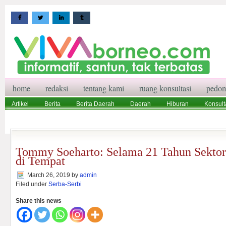
home
redaksi
tentang kami
ruang konsultasi
pedom
Artikel
Berita
Berita Daerah
Daerah
Hiburan
Konsult
Wisata
Pedoman Media Siber
Redaksi
Ruang Konsultasi
Tommy Soeharto: Selama 21 Tahun Sektor 
di Tempat
March 26, 2019
by
admin
Filed under
Serba-Serbi
Share this news