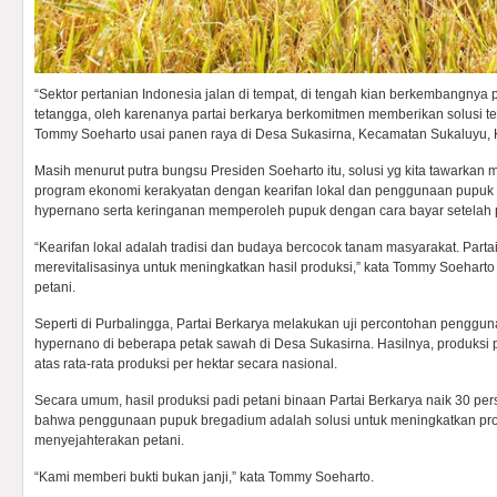
“Sektor pertanian Indonesia jalan di tempat, di tengah kian berkembangnya
tetangga, oleh karenanya partai berkarya berkomitmen memberikan solusi te
Tommy Soeharto usai panen raya di Desa Sukasirna, Kecamatan Sukaluyu, K
Masih menurut putra bungsu Presiden Soeharto itu, solusi yg kita tawarkan m
program ekonomi kerakyatan dengan kearifan lokal dan penggunaan pupuk c
hypernano serta keringanan memperoleh pupuk dengan cara bayar setelah
“Kearifan lokal adalah tradisi dan budaya bercocok tanam masyarakat. Parta
merevitalisasinya untuk meningkatkan hasil produksi,” kata Tommy Soehart
petani.
Seperti di Purbalingga, Partai Berkarya melakukan uji percontohan penggu
hypernano di beberapa petak sawah di Desa Sukasirna. Hasilnya, produksi 
atas rata-rata produksi per hektar secara nasional.
Secara umum, hasil produksi padi petani binaan Partai Berkarya naik 30 pe
bahwa penggunaan pupuk bregadium adalah solusi untuk meningkatkan pro
menyejahterakan petani.
“Kami memberi bukti bukan janji,” kata Tommy Soeharto.