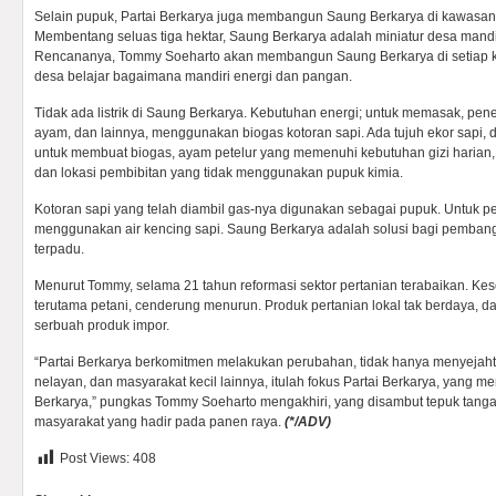
Selain pupuk, Partai Berkarya juga membangun Saung Berkarya di kawasan 
Membentang seluas tiga hektar, Saung Berkarya adalah miniatur desa mandi
Rencananya, Tommy Soeharto akan membangun Saung Berkarya di setiap k
desa belajar bagaimana mandiri energi dan pangan.
Tidak ada listrik di Saung Berkarya. Kebutuhan energi; untuk memasak, pen
ayam, dan lainnya, menggunakan biogas kotoran sapi. Ada tujuh ekor sapi,
untuk membuat biogas, ayam petelur yang memenuhi kebutuhan gizi harian
dan lokasi pembibitan yang tidak menggunakan pupuk kimia.
Kotoran sapi yang telah diambil gas-nya digunakan sebagai pupuk. Untuk pe
menggunakan air kencing sapi. Saung Berkarya adalah solusi bagi pemban
terpadu.
Menurut Tommy, selama 21 tahun reformasi sektor pertanian terabaikan. Ke
terutama petani, cenderung menurun. Produk pertanian lokal tak berdaya, da
serbuah produk impor.
“Partai Berkarya berkomitmen melakukan perubahan, tidak hanya menyejahte
nelayan, dan masyarakat kecil lainnya, itulah fokus Partai Berkarya, yang m
Berkarya,” pungkas Tommy Soeharto mengakhiri, yang disambut tepuk tanga
masyarakat yang hadir pada panen raya.
(*/ADV)
Post Views:
408