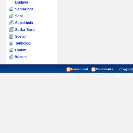
Budaya
Samarinda
Seni
Sepakbola
Serba-Serbi
Sosial
Tehnologi
Umum
Wisata
News Feed
Comments
Copyright ©
Copyright © 2008 - 2026 V