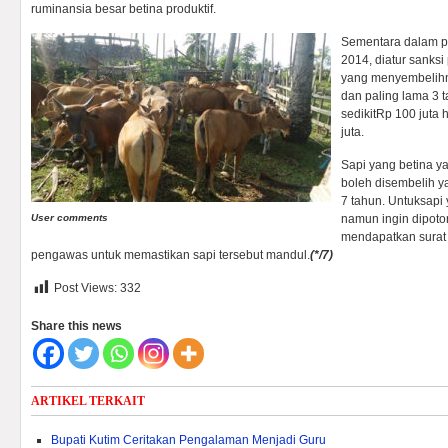
ruminansia besar betina produktif.
Sementara dalam p
2014, diatur sanks
yang menyembelihny
dan paling lama 3 
sedikitRp 100 juta
juta.
Sapi yang betina ya
boleh disembelih y
7 tahun. Untuksapi
User comments
namun ingin dipoto
mendapatkan surat 
pengawas untuk memastikan sapi tersebut mandul.
(*/7)
Post Views:
332
Share this news
ARTIKEL TERKAIT
Bupati Kutim Ceritakan Pengalaman Menjadi Guru