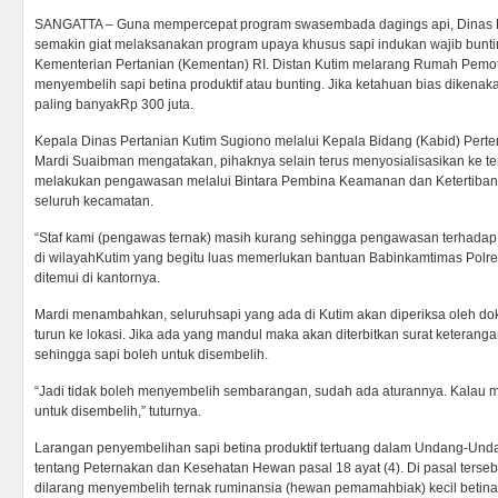
SANGATTA – Guna mempercepat program swasembada dagings api, Dinas Per
semakin giat melaksanakan program upaya khusus sapi indukan wajib bunti
Kementerian Pertanian (Kementan) RI. Distan Kutim melarang Rumah Pem
menyembelih sapi betina produktif atau bunting. Jika ketahuan bias dikena
paling banyakRp 300 juta.
Kepala Dinas Pertanian Kutim Sugiono melalui Kepala Bidang (Kabid) Per
Mardi Suaibman mengatakan, pihaknya selain terus menyosialisasikan ke t
melakukan pengawasan melalui Bintara Pembina Keamanan dan Ketertiban
seluruh kecamatan.
“Staf kami (pengawas ternak) masih kurang sehingga pengawasan terhadap 
di wilayahKutim yang begitu luas memerlukan bantuan Babinkamtimas Polres
ditemui di kantornya.
Mardi menambahkan, seluruhsapi yang ada di Kutim akan diperiksa oleh do
turun ke lokasi. Jika ada yang mandul maka akan diterbitkan surat keterang
sehingga sapi boleh untuk disembelih.
“Jadi tidak boleh menyembelih sembarangan, sudah ada aturannya. Kalau 
untuk disembelih,” tuturnya.
Larangan penyembelihan sapi betina produktif tertuang dalam Undang-Un
tentang Peternakan dan Kesehatan Hewan pasal 18 ayat (4). Di pasal terse
dilarang menyembelih ternak ruminansia (hewan pemamahbiak) kecil betina 