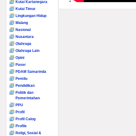
Kutai Kartanegara
Kutai Timur
Lingkungan Hidup
Malang
Nasional
Nusantara
Olahraga
Olahraga Lain
Opini
Paser
PDAM Samarinda
Pemilu
Pendidikan
Politik dan
Pemerintahan
PPU
Profil
Profil Calog
Profile
Religi, Sosial &