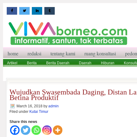
home
redaksi
tentang kami
ruang konsultasi
pedom
Artikel
Berita
Berita Daerah
Daerah
Hiburan
Konsult
Wisata
Pedoman Media Siber
Redaksi
Ruang Konsultasi
Wujudkan Swasembada Daging, Distan La
Betina Produktif
March 16, 2018
by
admin
Filed under
Kutai Timur
Share this news