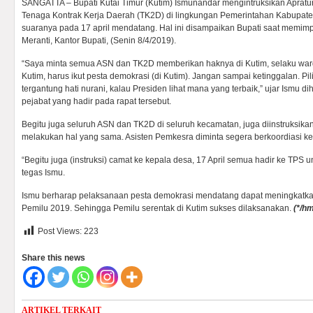
SANGATTA – Bupati Kutai Timur (Kutim) Ismunandar mengintruksikan Apratur
Tenaga Kontrak Kerja Daerah (TK2D) di lingkungan Pemerintahan Kabupate
suaranya pada 17 april mendatang. Hal ini disampaikan Bupati saat memimpi
Meranti, Kantor Bupati, (Senin 8/4/2019).
“Saya minta semua ASN dan TK2D memberikan haknya di Kutim, selaku warg
Kutim, harus ikut pesta demokrasi (di Kutim). Jangan sampai ketinggalan. Pi
tergantung hati nurani, kalau Presiden lihat mana yang terbaik,” ujar Ismu
pejabat yang hadir pada rapat tersebut.
Begitu juga seluruh ASN dan TK2D di seluruh kecamatan, juga diinstruksika
melakukan hal yang sama. Asisten Pemkesra diminta segera berkoordiasi k
“Begitu juga (instruksi) camat ke kepala desa, 17 April semua hadir ke TPS u
tegas Ismu.
Ismu berharap pelaksanaan pesta demokrasi mendatang dapat meningkatkan
Pemilu 2019. Sehingga Pemilu serentak di Kutim sukses dilaksanakan.
(*/h
Post Views:
223
Share this news
ARTIKEL TERKAIT