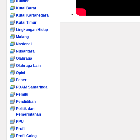
Kuliner
Kutai Barat
Kutai Kartanegara
Kutai Timur
Lingkungan Hidup
Malang
Nasional
Nusantara
Olahraga
Olahraga Lain
Opini
Paser
PDAM Samarinda
Pemilu
Pendidikan
Politik dan
Pemerintahan
PPU
Profil
Profil Calog