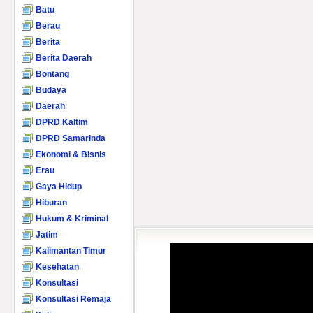
Batu
Berau
Berita
Berita Daerah
Bontang
Budaya
Daerah
DPRD Kaltim
DPRD Samarinda
Ekonomi & Bisnis
Erau
Gaya Hidup
Hiburan
Hukum & Kriminal
Jatim
Kalimantan Timur
Kesehatan
Konsultasi
Konsultasi Remaja