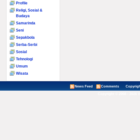
Profile
Religi, Sosial &
Budaya
Samarinda
Seni
Sepakbola
Serba-Serbi
Sosial
Tehnologi
Umum
Wisata
News Feed
Comments
Copyright ©
Copyright © 2008 - 2026 V