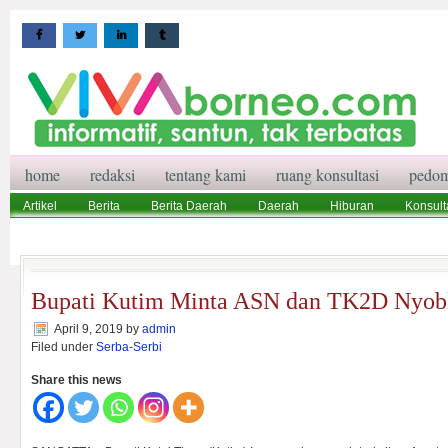
home
redaksi
tentang kami
ruang konsultasi
pedom
Artikel
Berita
Berita Daerah
Daerah
Hiburan
Konsult
Wisata
Pedoman Media Siber
Redaksi
Ruang Konsultasi
Bupati Kutim Minta ASN dan TK2D Nyobl
April 9, 2019
by
admin
Filed under
Serba-Serbi
Share this news