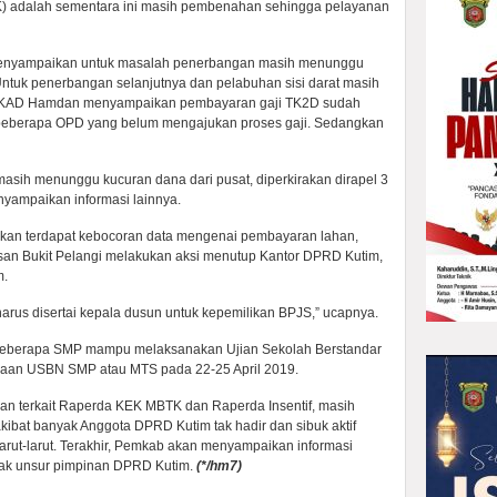
K) adalah sementara ini masih pembenahan sehingga pelayanan
enyampaikan untuk masalah penerbangan masih menunggu
Untuk penerbangan selanjutnya dan pelabuhan sisi darat masih
 BPKAD Hamdan menyampaikan pembayaran gaji TK2D sudah
a beberapa OPD yang belum mengajukan proses gaji. Sedangkan
 masih menunggu kucuran dana dari pusat, diperkirakan dirapel 3
nyampaikan informasi lainnya.
an terdapat kebocoran data mengenai pembayaran lahan,
an Bukit Pelangi melakukan aksi menutup Kantor DPRD Kutim,
m.
rus disertai kepala dusun untuk kepemilikan BPJS,” ucapnya.
beberapa SMP mampu melaksanakan Ujian Sekolah Berstandar
naan USBN SMP atau MTS pada 22-25 April 2019.
n terkait Raperda KEK MBTK dan Raperda Insentif, masih
akibat banyak Anggota DPRD Kutim tak hadir dan sibuk aktif
arut-larut. Terakhir, Pemkab akan menyampaikan informasi
ihak unsur pimpinan DPRD Kutim.
(*/hm7)