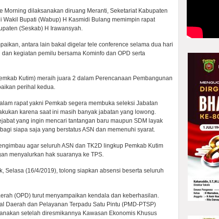
e Morning dilaksanakan diruang Meranti, Seketariat Kabupaten
 ini Wakil Bupati (Wabup) H Kasmidi Bulang memimpin rapat
bupaten (Seskab) H Irawansyah.
aikan, antara lain bakal digelar tele conference selama dua hari
dan kegiatan pemilu bersama Kominfo dan OPD serta
 (Pemkab Kutim) meraih juara 2 dalam Perencanaan Pembangunan
ikan perihal kedua.
dalam rapat yakni Pemkab segera membuka seleksi Jabatan
lakukan karena saat ini masih banyak jabatan yang lowong.
ejabat yang ingin mencari tantangan baru maupun SDM layak
 bagi siapa saja yang berstatus ASN dan memenuhi syarat.
engimbau agar seluruh ASN dan TK2D lingkup Pemkab Kutim
gan menyalurkan hak suaranya ke TPS.
 Selasa (16/4/2019), tolong siapkan absensi beserta seluruh
erah (OPD) turut menyampaikan kendala dan keberhasilan.
al Daerah dan Pelayanan Terpadu Satu Pintu (PMD-PTSP)
anakan setelah diresmikannya Kawasan Ekonomis Khusus