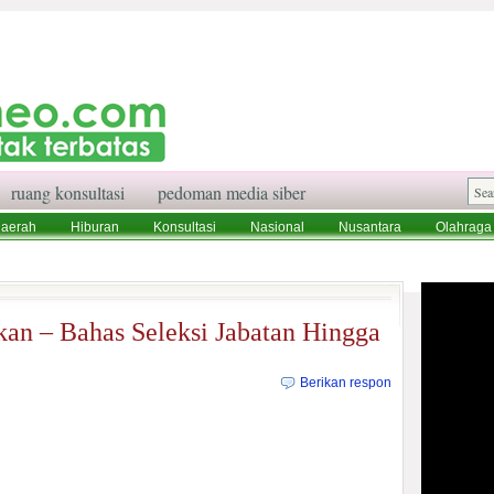
ruang konsultasi
pedoman media siber
aerah
Hiburan
Konsultasi
Nasional
Nusantara
Olahraga
aksi
Ruang Konsultasi
Tentang Kami
an – Bahas Seleksi Jabatan Hingga
Berikan respon