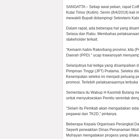
SANGATTA – Setiap awal pekan, rapat Coff
Kutai Timur (Kutim). Senin (8/4/2019) kali
mewakili Bupati didampingi Sekretaris Ka
Dalam rapat, ada beberapa hal yang disamp
Selasa dan Rabu. Membahas pelaksanaan 
stakeholder terkait.
“Kemarin habis Rakorbang provinsi, kita
Daerah (PPD) ” ucap Irawansyah menyampa
Selanjutnya hal ketiga yang disampaikan 
Pimpinan Tinggi (JPT) Pratama. Seleksi di
Kesempatan seleksi ini menjadi peluang p
promosi. Terlebih pelaksanaannya terbuka
Sementara itu Wabup H Kasmidi Bulang m
untuk menyukseskan Pemilu serentak den
“Selain itu Pemkab akan mengadakan sidak,
pegawai dan TK2D,” pintanya.
Beberapa Kepala Organisasi Perangkat Da
Seperti perwakilan Dinas Penanaman Mod
Muhayan mengatakan progess yang dilaks