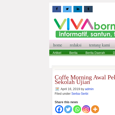
home
redaksi
tentang kami
Artikel
Berita
Berita Daerah
D
Wisata
Pedoman Media Siber
Red
Coffe Morning Awal Pek
Sekolah Ujian
April 16, 2019
by
admin
Filed under
Serba-Serbi
Share this news