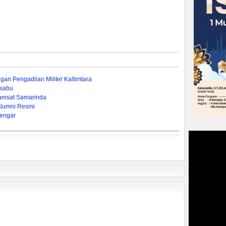
gan Pengadilan Militer Kaltimtara
-sabu
amsat Samarinda
Alumni Resmi
engar