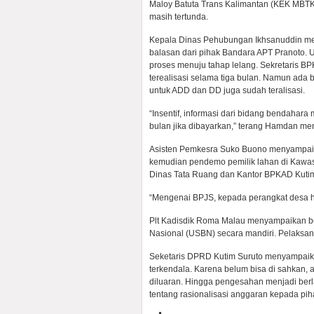
Maloy Batuta Trans Kalimantan (KEK MBT
masih tertunda.
Kepala Dinas Pehubungan Ikhsanuddin m
balasan dari pihak Bandara APT Pranoto. 
proses menuju tahap lelang. Sekretaris
terealisasi selama tiga bulan. Namun ad
untuk ADD dan DD juga sudah teralisasi.
“Insentif, informasi dari bidang bendahara
bulan jika dibayarkan,” terang Hamdan me
Asisten Pemkesra Suko Buono menyampaik
kemudian pendemo pemilik lahan di Kawas
Dinas Tata Ruang dan Kantor BPKAD Kuti
“Mengenai BPJS, kepada perangkat desa ha
Plt Kadisdik Roma Malau menyampaikan 
Nasional (USBN) secara mandiri. Pelaksa
Seketaris DPRD Kutim Suruto menyampaika
terkendala. Karena belum bisa di sahkan, 
diluaran. Hingga pengesahan menjadi berl
tentang rasionalisasi anggaran kepada p