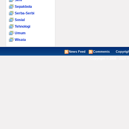
Seni
Sepakbola
Serba-Serbi
Sosial
Tehnologi
Umum
Wisata
News Feed
Comments
Copyright ©
Copyright © 2008 - 2026 V