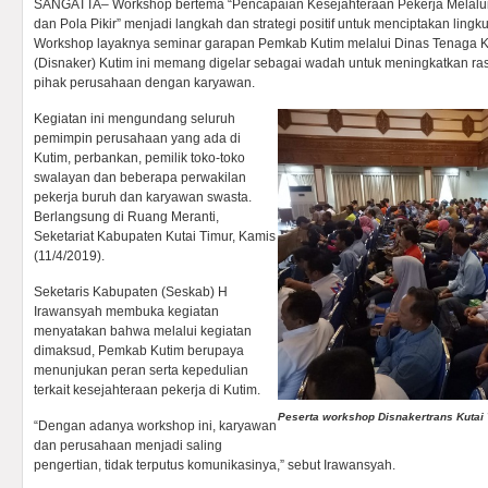
SANGATTA– Workshop bertema “Pencapaian Kesejahteraan Pekerja Melalui
dan Pola Pikir” menjadi langkah dan strategi positif untuk menciptakan lingk
Workshop layaknya seminar garapan Pemkab Kutim melalui Dinas Tenaga K
(Disnaker) Kutim ini memang digelar sebagai wadah untuk meningkatkan ras
pihak perusahaan dengan karyawan.
Kegiatan ini mengundang seluruh
pemimpin perusahaan yang ada di
Kutim, perbankan, pemilik toko-toko
swalayan dan beberapa perwakilan
pekerja buruh dan karyawan swasta.
Berlangsung di Ruang Meranti,
Seketariat Kabupaten Kutai Timur, Kamis
(11/4/2019).
Seketaris Kabupaten (Seskab) H
Irawansyah membuka kegiatan
menyatakan bahwa melalui kegiatan
dimaksud, Pemkab Kutim berupaya
menunjukan peran serta kepedulian
terkait kesejahteraan pekerja di Kutim.
Peserta workshop Disnakertrans Kutai
“Dengan adanya workshop ini, karyawan
dan perusahaan menjadi saling
pengertian, tidak terputus komunikasinya,” sebut Irawansyah.