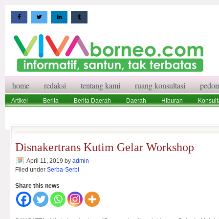
home
redaksi
tentang kami
ruang konsultasi
pedom
Artikel
Berita
Berita Daerah
Daerah
Hiburan
Konsult
Wisata
Pedoman Media Siber
Redaksi
Ruang Konsultasi
Disnakertrans Kutim Gelar Workshop
April 11, 2019
by
admin
Filed under
Serba-Serbi
Share this news