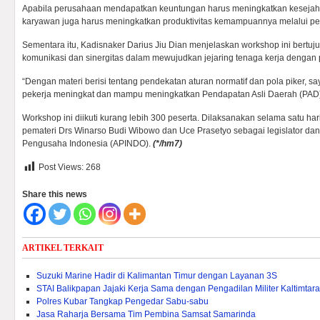
Apabila perusahaan mendapatkan keuntungan harus meningkatkan keseja
karyawan juga harus meningkatkan produktivitas kemampuannya melalui pel
Sementara itu, Kadisnaker Darius Jiu Dian menjelaskan workshop ini bertu
komunikasi dan sinergitas dalam mewujudkan jejaring tenaga kerja dengan 
“Dengan materi berisi tentang pendekatan aturan normatif dan pola piker, s
pekerja meningkat dan mampu meningkatkan Pendapatan Asli Daerah (PAD) d
Workshop ini diikuti kurang lebih 300 peserta. Dilaksanakan selama satu h
pemateri Drs Winarso Budi Wibowo dan Uce Prasetyo sebagai legislator dan 
Pengusaha Indonesia (APINDO).
(
*/hm7)
Post Views:
268
Share this news
ARTIKEL TERKAIT
Suzuki Marine Hadir di Kalimantan Timur dengan Layanan 3S
STAI Balikpapan Jajaki Kerja Sama dengan Pengadilan Militer Kaltimtara
Polres Kubar Tangkap Pengedar Sabu-sabu
Jasa Raharja Bersama Tim Pembina Samsat Samarinda