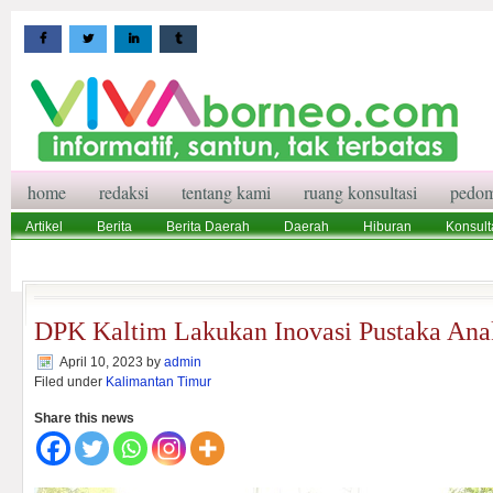
home
redaksi
tentang kami
ruang konsultasi
pedom
Artikel
Berita
Berita Daerah
Daerah
Hiburan
Konsult
Wisata
Pedoman Media Siber
Redaksi
Ruang Konsultasi
DPK Kaltim Lakukan Inovasi Pustaka Ana
April 10, 2023
by
admin
Filed under
Kalimantan Timur
Share this news