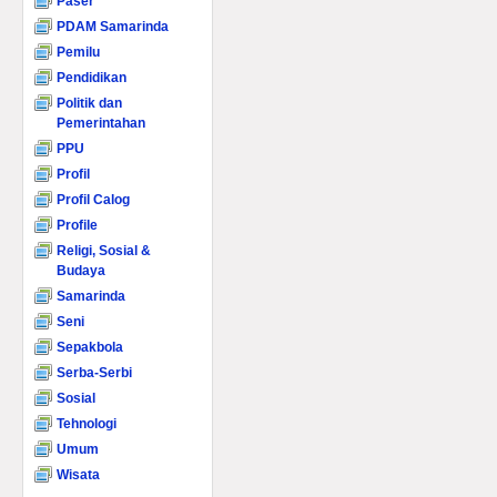
Paser
PDAM Samarinda
Pemilu
Pendidikan
Politik dan
Pemerintahan
PPU
Profil
Profil Calog
Profile
Religi, Sosial &
Budaya
Samarinda
Seni
Sepakbola
Serba-Serbi
Sosial
Tehnologi
Umum
Wisata