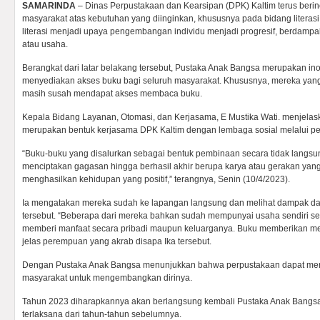
SAMARINDA
– Dinas Perpustakaan dan Kearsipan (DPK) Kaltim terus beri
masyarakat atas kebutuhan yang diinginkan, khususnya pada bidang literas
literasi menjadi upaya pengembangan individu menjadi progresif, berdampa
atau usaha.
Berangkat dari latar belakang tersebut, Pustaka Anak Bangsa merupakan in
menyediakan akses buku bagi seluruh masyarakat. Khususnya, mereka yang
masih susah mendapat akses membaca buku.
Kepala Bidang Layanan, Otomasi, dan Kerjasama, E Mustika Wati. menjela
merupakan bentuk kerjasama DPK Kaltim dengan lembaga sosial melalui pe
“Buku-buku yang disalurkan sebagai bentuk pembinaan secara tidak lang
menciptakan gagasan hingga berhasil akhir berupa karya atau gerakan yan
menghasilkan kehidupan yang positif,” terangnya, Senin (10/4/2023).
Ia mengatakan mereka sudah ke lapangan langsung dan melihat dampak da
tersebut. “Beberapa dari mereka bahkan sudah mempunyai usaha sendiri sep
memberi manfaat secara pribadi maupun keluarganya. Buku memberikan mer
jelas perempuan yang akrab disapa Ika tersebut.
Dengan Pustaka Anak Bangsa menunjukkan bahwa perpustakaan dapat menj
masyarakat untuk mengembangkan dirinya.
Tahun 2023 diharapkannya akan berlangsung kembali Pustaka Anak Bangs
terlaksana dari tahun-tahun sebelumnya.