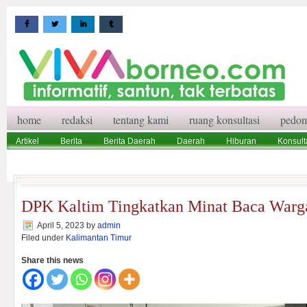
home
redaksi
tentang kami
ruang konsultasi
pedom
Artikel
Berita
Berita Daerah
Daerah
Hiburan
Konsult
Wisata
Pedoman Media Siber
Redaksi
Ruang Konsultasi
DPK Kaltim Tingkatkan Minat Baca Warga
April 5, 2023
by
admin
Filed under
Kalimantan Timur
Share this news