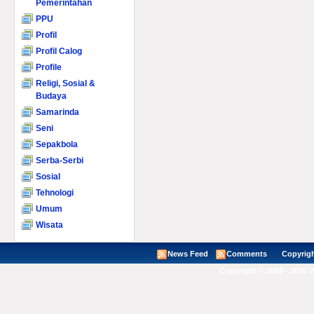
Pemerintahan
PPU
Profil
Profil Calog
Profile
Religi, Sosial &
Budaya
Samarinda
Seni
Sepakbola
Serba-Serbi
Sosial
Tehnologi
Umum
Wisata
News Feed
Comments
Copyright ©
Copyright © 2008 - 2026 V