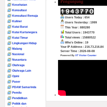
Pengunjung
Kesehatan
Konsultasi
Konsultasi Remaja
Users Today : 654
Kuliner
Users Yesterday : 1999
Kutai Barat
This Year : 880280
Kutai Kartanegara
Total Users : 1943770
Total views : 15880522
Kutai Timur
Who's Online : 19
Lingkungan Hidup
Your IP Address : 216.73.216.84
Malang
Server Time : 2026-08-08
Nasional
Powered By
XT Visitor Counter
Nusantara
Olahraga
Olahraga Lain
Opini
Paser
PDAM Samarinda
Pemilu
Pendidikan
Politik dan