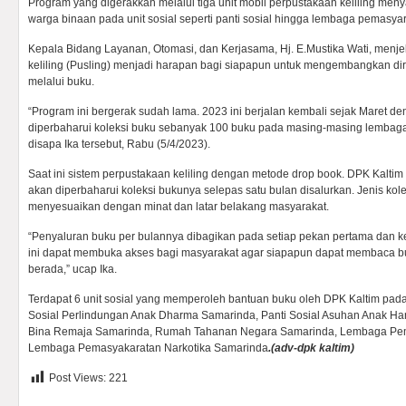
Program yang digerakkan melalui tiga unit mobil perpustakaan keliling men
warga binaan pada unit sosial seperti panti sosial hingga lembaga pemasya
Kepala Bidang Layanan, Otomasi, dan Kerjasama, Hj. E.Mustika Wati, menj
keliling (Pusling) menjadi harapan bagi siapapun untuk mengembangkan dir
melalui buku.
“Program ini bergerak sudah lama. 2023 ini berjalan kembali sejak Maret d
diperbaharui koleksi buku sebanyak 100 buku pada masing-masing lembaga
disapa Ika tersebut, Rabu (5/4/2023).
Saat ini sistem perpustakaan keliling dengan metode drop book. DPK Kalti
akan diperbaharui koleksi bukunya selepas satu bulan disalurkan. Jenis kol
menyesuaikan dengan minat dan latar belakang masyarakat.
“Penyaluran buku per bulannya dibagikan pada setiap pekan pertama dan k
ini dapat membuka akses bagi masyarakat agar siapapun dapat membaca 
berada,” ucap Ika.
Terdapat 6 unit sosial yang memperoleh bantuan buku oleh DPK Kaltim pada b
Sosial Perlindungan Anak Dharma Samarinda, Panti Sosial Asuhan Anak Har
Bina Remaja Samarinda, Rumah Tahanan Negara Samarinda, Lembaga Pe
Lembaga Pemasyakaratan Narkotika Samarinda
.(adv-dpk kaltim)
Post Views:
221