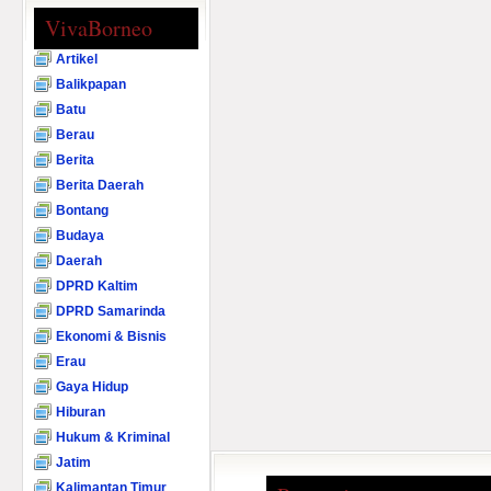
VivaBorneo
Artikel
Balikpapan
Batu
Berau
Berita
Berita Daerah
Bontang
Budaya
Daerah
DPRD Kaltim
DPRD Samarinda
Ekonomi & Bisnis
Erau
Gaya Hidup
Hiburan
Hukum & Kriminal
Jatim
Kalimantan Timur