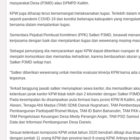
masyarakat Desa (P3MD) atau DPMPD Kaltim.
KPW juga diharap terus bersemangat melaksanakan tugas. Terlebih dalam 
seperti pandemi COVID-19 dan kondisi beberapa kabupaten yang mengalami
bersama dalam menjalankan tugas.
Sementara Pejabat Pembuat Komitmen (PPK) Satker P3MD, Isnawati menaru
kerjasama dengan baik dan menjalankan tugas dan wewenang masing-masin
Sebagai penunjang dia menyarankan agar KPW dapat diberikan ruangan d
menjalin komunikasi dan memantau kehadiran, karena berdasarkan aturan 
Satker P3MD setiap hari.
“Satker diberikan wewenang untuk menilai evaluasi kinerja KPW karna ada dan
tegasnya.
Terkait tanggung jawab satker menyiapkan sewa kantor, dia memastikan ak
ketentuan jarak kantor KPW tidak lebih dari 2 kilometer dengan Satker P3MD
Pada kesempatan itu disampaikan pula formasi baru posisi KPW III Kaltim, ya
Alwani, Tenaga Ahli Madya (TAM) SDM) Danuk Nugrahani, TAM Pemberday
Pembangunan Partisipatif Rismet Mulya, TAM ID Bahri Baharudin, TAM PKK
TAM Pengelolaan Keuangan Desa Meidy Perangin Angin, TAM PSD Samsul 
Data dan Informasi Pembangunan Desa Darwis.
Sesuai ketentuan komposisi KPW untuk tahun 2020 berubah dibagi dua kluast
dengan jumlah 11 orang KPW dan provinsi kecil 9 orang KPW. Artinya terda