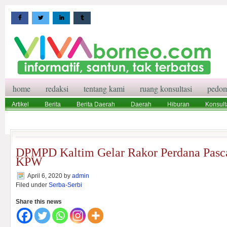
home
redaksi
tentang kami
ruang konsultasi
pedom
Artikel
Berita
Berita Daerah
Daerah
Hiburan
Konsult
Wisata
Pedoman Media Siber
Redaksi
Ruang Konsultasi
DPMPD Kaltim Gelar Rakor Perdana Pasca
KPW
April 6, 2020
by
admin
Filed under
Serba-Serbi
Share this news