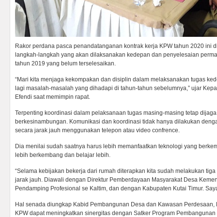
Rakor perdana pasca penandatanganan kontrak kerja KPW tahun 2020 ini
langkah-langkah yang akan dilaksanakan kedepan dan penyelesaian perm
tahun 2019 yang belum terselesaikan.
“Mari kita menjaga kekompakan dan disiplin dalam melaksanakan tugas kede
lagi masalah-masalah yang dihadapi di tahun-tahun sebelumnya,” ujar Ke
Efendi saat memimpin rapat.
Terpenting koordinasi dalam pelaksanaan tugas masing-masing tetap dijag
berkesinambungan. Komunikasi dan koordinasi tidak hanya dilakukan dengan
secara jarak jauh menggunakan telepon atau video confrence.
Dia menilai sudah saatnya harus lebih memanfaatkan teknologi yang berkemb
lebih berkembang dan belajar lebih.
“Selama kebijakan bekerja dari rumah diterapkan kita sudah melakukan tiga 
jarak jauh. Diawali dengan Direktur Pemberdayaan Masyarakat Desa Kem
Pendamping Profesional se Kaltim, dan dengan Kabupaten Kutai Timur. Saya r
Hal senada diungkap Kabid Pembangunan Desa dan Kawasan Perdesaan, Ri
KPW dapat meningkatkan sinergitas dengan Satker Program Pembanguna