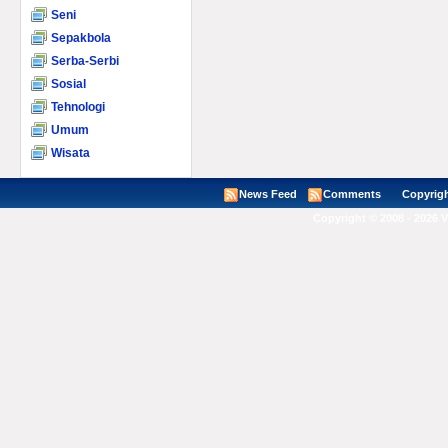
Seni
Sepakbola
Serba-Serbi
Sosial
Tehnologi
Umum
Wisata
News Feed
Comments
Copyright ©
Copyright © 2008 - 2026 V