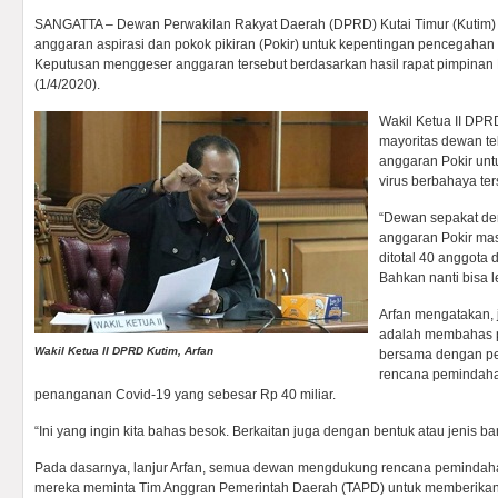
SANGATTA – Dewan Perwakilan Rakyat Daerah (DPRD) Kutai Timur (Kutim)
anggaran aspirasi dan pokok pikiran (Pokir) untuk kepentingan pencegaha
Keputusan menggeser anggaran tersebut berdasarkan hasil rapat pimpinan
(1/4/2020).
Wakil Ketua II DPR
mayoritas dewan t
anggaran Pokir un
virus berbahaya ter
“Dewan sepakat de
anggaran Pokir mas
ditotal 40 anggota 
Bahkan nanti bisa l
Arfan mengatakan, 
adalah membahas 
Wakil Ketua II DPRD Kutim, Arfan
bersama dengan pe
rencana pemindaha
penanganan Covid-19 yang sebesar Rp 40 miliar.
“Ini yang ingin kita bahas besok. Berkaitan juga dengan bentuk atau jenis ba
Pada dasarnya, lanjur Arfan, semua dewan mengdukung rencana pemindah
mereka meminta Tim Anggran Pemerintah Daerah (TAPD) untuk memberika