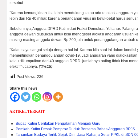
tersebut.
“Karena kemungkinan kita lebih mendukung kalau ada relokasi anggaran yang
lebih dari Rp 40 miliar, karena penanganan virus ini betul-betul harus serius
Sebelumnya, Anggota DPRD Kutim dari Fraksi Demokrat, Yulianus Palangir
anggota dewan diusulkan untuk bisa menggeser alokasi anggaran usulan ke
masing-masing anggota dewan Rp 200 juta untuk penanggulangan wabah co
“Kalau saya sangat setuju dengan hal ini. Karena kita saat ini dalam kondi
mementingkan penanggulangan covid-19. Jadi anggaran yang dialokasikan 
kalau dikumpulkan dari 40 anggota DPRD, jumlahnya paling tidak bisa mencap
efektif,” ucapnya.
(*/hs15)
Post Views:
236
Share this news
ARTIKEL TERKAIT
Bupati Kutim Ceritakan Pengalaman Menjadi Guru
Pemkab Kutim Desak Pemprov Duduk Bersama Bahas Anggaran BPJS
Tanamkan Budaya Tertib Sejak Dini, Jasa Raharja Gelar PPKL di SDN 0