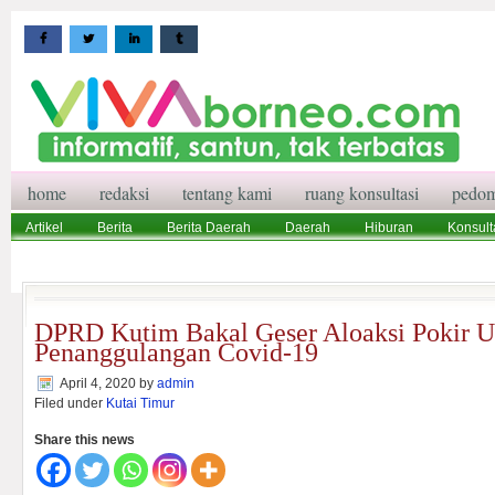
home
redaksi
tentang kami
ruang konsultasi
pedom
Artikel
Berita
Berita Daerah
Daerah
Hiburan
Konsult
Wisata
Pedoman Media Siber
Redaksi
Ruang Konsultasi
DPRD Kutim Bakal Geser Aloaksi Pokir U
Penanggulangan Covid-19
April 4, 2020
by
admin
Filed under
Kutai Timur
Share this news