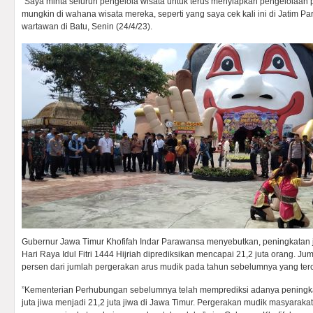
“Saya minta seluruh pengelola wisata untuk terus menyiapkan pengelolaa
mungkin di wahana wisata mereka, seperti yang saya cek kali ini di Jatim Par
wartawan di Batu, Senin (24/4/23).
Gubernur Jawa Timur Khofifah Indar Parawansa menyebutkan, peningkatan 
Hari Raya Idul Fitri 1444 Hijriah diprediksikan mencapai 21,2 juta orang. Jum
persen dari jumlah pergerakan arus mudik pada tahun sebelumnya yang terca
”Kementerian Perhubungan sebelumnya telah memprediksi adanya peningka
juta jiwa menjadi 21,2 juta jiwa di Jawa Timur. Pergerakan mudik masyarakat 