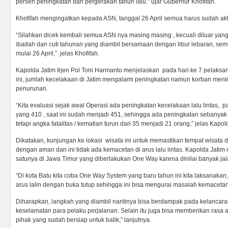
persen peningkatan dari pergerakan tahun lalu.” ujar Gubernur Khofifah.
Khofifah mengingatkan kepada ASN, tanggal 26 April semua harus sudah akti
“Silahkan dicek kembali semua ASN nya masing masing , kecuali diluar yan
ibadah dan cuti tahunan yang diambil bersamaan dengan libur lebaran, semu
mulai 26 April,” jelas Khofifah.
Kapolda Jatim Irjen Pol Toni Harmanto menjelaskan pada hari ke 7 pelaks
ini, jumlah kecelakaan di Jatim mengalami peningkatan namun korban men
penurunan.
“Kita evaluasi sejak awal Operasi ada peningkatan kecelakaan lalu lintas, 
yang 410 , saat ini sudah menjadi 451, sehingga ada peningkatan sebanyak
tetapi angka fatalitas / kematian turun dari 35 menjadi 21 orang,” jelas Kapol
Dikatakan, kunjungan ke lokasi wisata ini untuk memastikan tempat wisata 
dengan aman dan ini tidak ada kemacetan di arus lalu lintas. Kapolda Jatim
satunya di Jawa Timur yang diberlakukan One Way karena dinilai banyak jala
“Di kota Batu kita coba One Way System yang baru tahun ini kita laksanakan
arus lalin dengan buka tutup sehingga ini bisa mengurai masalah kemacetan
Diharapkan, langkah yang diambil nantinya bisa berdampak pada kelancaran
keselamatan para pelaku perjalanan. Selain itu juga bisa memberikan ras
pihak yang sudah bersiap untuk balik,” lanjutnya.