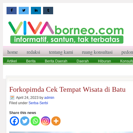
home
redaksi
tentang kami
ruang konsultasi
pedom
Artikel
Berita
Berita Daerah
Daerah
Hiburan
Konsult
Wisata
Pedoman Media Siber
Redaksi
Ruang Konsultasi
Forkopimda Cek Tempat Wisata di Batu
April 24, 2023
by
admin
Filed under
Serba-Serbi
Share this news