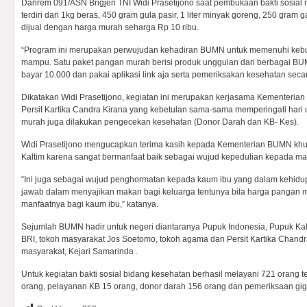
Danrem 091/ASN Brigjen TNI Widi Prasetijono saat pembukaan bakti sosia
terdiri dari 1kg beras, 450 gram gula pasir, 1 liter minyak goreng, 250 gra
dijual dengan harga murah seharga Rp 10 ribu.
“Program ini merupakan perwujudan kehadiran BUMN untuk memenuhi keb
mampu. Satu paket pangan murah berisi produk unggulan dari berbagai BU
bayar 10.000 dan pakai aplikasi link aja serta pemeriksakan kesehatan secara
Dikatakan Widi Prasetijono, kegiatan ini merupakan kerjasama Kementeri
Persit Kartika Candra Kirana yang kebetulan sama-sama memperingati hari 
murah juga dilakukan pengecekan kesehatan (Donor Darah dan KB- Kes).
Widi Prasetijono mengucapkan terima kasih kepada Kementerian BUMN khu
Kaltim karena sangat bermanfaat baik sebagai wujud kepedulian kepada ma
“Ini juga sebagai wujud penghormatan kepada kaum ibu yang dalam kehidu
jawab dalam menyajikan makan bagi keluarga tentunya bila harga pangan 
manfaatnya bagi kaum ibu,” katanya.
Sejumlah BUMN hadir untuk negeri diantaranya Pupuk Indonesia, Pupuk Kal
BRI, tokoh masyarakat Jos Soetomo, tokoh agama dan Persit Kartika Chand
masyarakat, Kejari Samarinda .
Untuk kegiatan bakti sosial bidang kesehatan berhasil melayani 721 orang te
orang, pelayanan KB 15 orang, donor darah 156 orang dan pemeriksaan gig