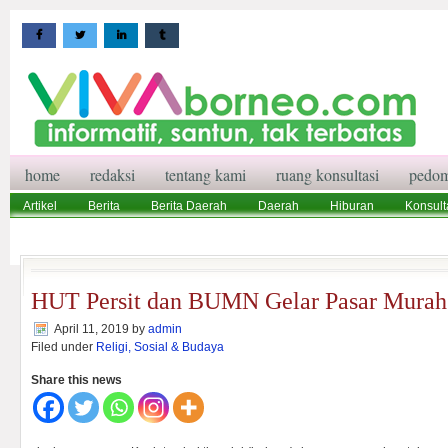
home
redaksi
tentang kami
ruang konsultasi
pedom
Artikel
Berita
Berita Daerah
Daerah
Hiburan
Konsult
Wisata
Pedoman Media Siber
Redaksi
Ruang Konsultasi
HUT Persit dan BUMN Gelar Pasar Murah
April 11, 2019
by
admin
Filed under
Religi, Sosial & Budaya
Share this news