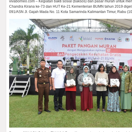
vivaborneo.com – Kegiatan bakti sosial (baksos) dan pasar murah untuk mem
Chandra Kirana ke-73 dan HUT Ke-21 Kementerian BUMN tahun 2019 dige
091/ASN Jl. Gajah Mada No. 11 Kota Samarinda Kalimantan Timur, Rabu (10