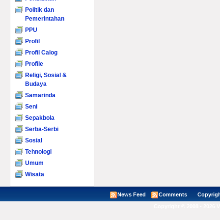
Politik dan
Pemerintahan
PPU
Profil
Profil Calog
Profile
Religi, Sosial &
Budaya
Samarinda
Seni
Sepakbola
Serba-Serbi
Sosial
Tehnologi
Umum
Wisata
News Feed
Comments
Copyright ©
Copyright © 2008 - 2026 V