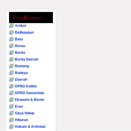
VivaBorneo
Artikel
Balikpapan
Batu
Berau
Berita
Berita Daerah
Bontang
Budaya
Daerah
DPRD Kaltim
DPRD Samarinda
Ekonomi & Bisnis
Erau
Gaya Hidup
Hiburan
Hukum & Kriminal