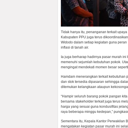
Tidak hanya itu, penanganan terkait upaya 
Kabupaten PPU juga terus dikoordinasikan
Widodo dalam setiap kegiatan guna pera
inflasi di tanah air.
Ia juga berharap hadirnya pasar murah ini
memenuhi sejumlah kebutuhan pokok. Utam
mengingat mendekati momen besar seperti 
Hamdam menerangkan terkait kebutuhan po
dan stok tersedia dipasaran sehingga dal
ditemukan kelangkaan ataupun kekosonga
“Hampir seluruh barang pokok pangan kita 
bersama stakeholder terkait juga terus m
harga yang sesuai guna kondusifitas jela
raya beberapa minggu kedepan,” pungkas
Sementara itu, Kepala Kantor Perwakilan
mengatakan kegiatan pasar murah ini selai