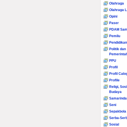
Olahraga
Olahraga L
Opini
Paser
PDAM Sam
Pemilu
Pendidikan
Politik dan
Pemerinta
PPU
Profil
Profil Calo
Profile
Religi, Sos
Budaya
Samarinda
Seni
Sepakbola
Serba-Serb
Sosial