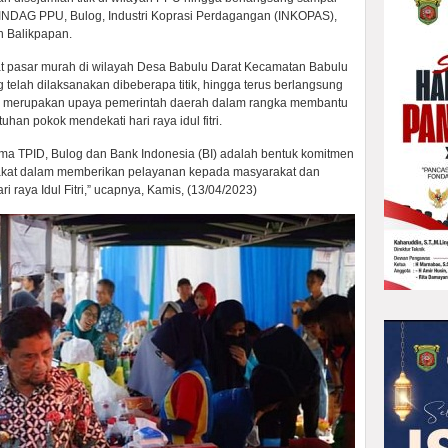
NDAG PPU, Bulog, Industri Koprasi Perdagangan (INKOPAS),
n Balikpapan.
 pasar murah di wilayah Desa Babulu Darat Kecamatan Babulu
elah dilaksanakan dibeberapa titik, hingga terus berlangsung
ni merupakan upaya pemerintah daerah dalam rangka membantu
han pokok mendekati hari raya idul fitri.
ama TPID, Bulog dan Bank Indonesia (BI) adalah bentuk komitmen
rakat dalam memberikan pelayanan kepada masyarakat dan
ri raya Idul Fitri,” ucapnya, Kamis, (13/04/2023)