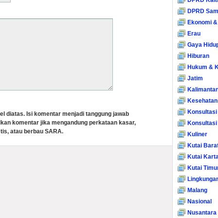
DPRD Kalt
DPRD Sam
Ekonomi &
Erau
Gaya Hidu
Hiburan
Hukum & K
Jatim
Kalimanta
Kesehatan
Konsultasi
el diatas. Isi komentar menjadi tanggung jawab
lkan komentar jika mengandung perkataan kasar,
Konsultas
tis, atau berbau SARA.
Kuliner
Kutai Bara
Kutai Kart
Kutai Timu
Lingkunga
Malang
Nasional
Nusantara