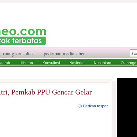
ruang konsultasi
pedoman media siber
aerah
Hiburan
Konsultasi
Nasional
Nusantara
Olahraga
aksi
Ruang Konsultasi
Tentang Kami
Fitri, Pemkab PPU Gencar Gelar
Berikan respon