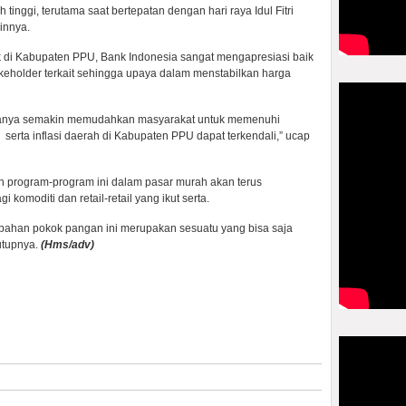
ih tinggi, terutama saat bertepatan dengan hari raya Idul Fitri
innya.
ik di Kabupaten PPU, Bank Indonesia sangat mengapresiasi baik
akeholder terkait sehingga upaya dalam menstabilkan harga
iranya semakin memudahkan masyarakat untuk memenuhi
erta inflasi daerah di Kabupaten PPU dapat terkendali,” ucap
n program-program ini dalam pasar murah akan terus
 komoditi dan retail-retail yang ikut serta.
n bahan pokok pangan ini merupakan sesuatu yang bisa saja
utupnya.
(
Hms/adv)