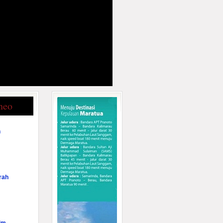
neo
n
rah