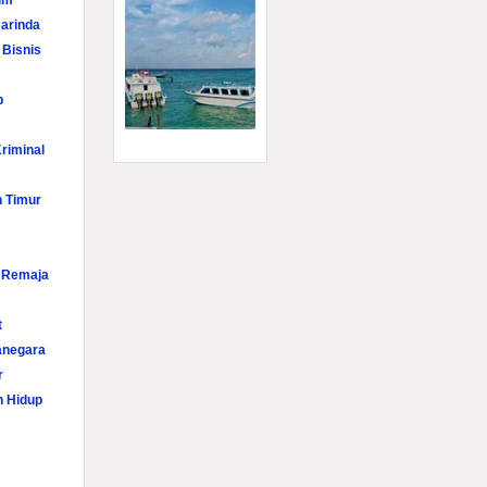
im
arinda
 Bisnis
p
riminal
n Timur
i Remaja
t
anegara
r
n Hidup