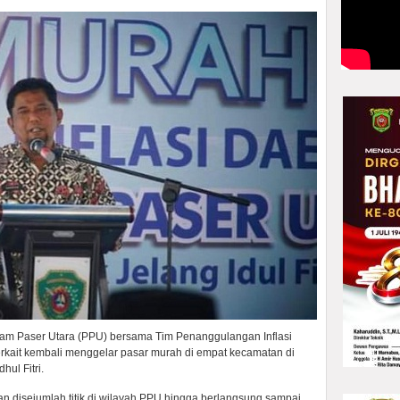
am Paser Utara (PPU) bersama Tim Penanggulangan Inflasi
erkait kembali menggelar pasar murah di empat kecamatan di
ul Fitri.
kan disejumlah titik di wilayah PPU hingga berlangsung sampai