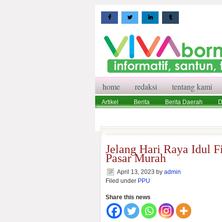
home
redaksi
tentang kami
Artikel
Berita
Berita Daerah
D
Wisata
Pedoman Media Siber
Red
Jelang Hari Raya Idul 
Pasar Murah
April 13, 2023
by
admin
Filed under
PPU
Share this news