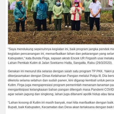
“Saya mendukung sepenuhnya kegiatan ini, baik program jangka pendek m
kegiatan pencanangan ini, memanfaatkan lahan dan pekarangan yang selama
Kabupaten,” kata Bunda Firga, sapaan akrab Encek UR Firgasih usai mela
Lahan Pemkab Kutim di Jalan Soekarno Hatta, Sangatta, Rabu (29/3/2020).
Gerakan ini menurut dia selaras dengan salah satu program TP PKK. Yakni
dikerjasamakan dengan Dinas Ketahanan Pangan melalui Pokja III. Dia be
dikelola selama setahun dan sudah panen, kini digarap kembali untuk per
Kutim. Firga juga mengapresiasi program pemerintah menanam tanaman pan
mengantisipasi kelangkaaan bahan pangan ditengah masa Pandemi COVID-
agar selain jagung dan singkong, lahan juga ditanami apotik hidup atau tan
“Lahan kosong di Kutim ini masih banyak, mari kita manfaatkan dengan ba
Bupati, baik Kabupaten, Kecamatan dan Desa akan terlaksana dengan baik 