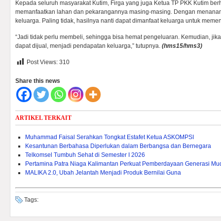
Kepada seluruh masyarakat Kutim, Firga yang juga Ketua TP PKK Kutim ber
memanfaatkan lahan dan pekarangannya masing-masing. Dengan menana
keluarga. Paling tidak, hasilnya nanti dapat dimanfaat keluarga untuk meme
“Jadi tidak perlu membeli, sehingga bisa hemat pengeluaran. Kemudian, jik
dapat dijual, menjadi pendapatan keluarga,” tutupnya.
(hms15/hms3)
Post Views:
310
Share this news
ARTIKEL TERKAIT
Muhammad Faisal Serahkan Tongkat Estafet Ketua ASKOMPSI
Kesantunan Berbahasa Diperlukan dalam Berbangsa dan Bernegara
Telkomsel Tumbuh Sehat di Semester I 2026
Pertamina Patra Niaga Kalimantan Perkuat Pemberdayaan Generasi Mu
MALIKA 2.0, Ubah Jelantah Menjadi Produk Bernilai Guna
Tags: