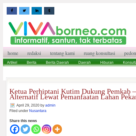
home
redaksi
tentang kami
ruang konsultasi
pedom
Artikel
Berita
Berita Daerah
Daerah
Hiburan
Konsult
Wisata
Pedoman Media Siber
Redaksi
Ruang Konsultasi
Ketua Perhiptani Kutim Dukung Pemkab –
Alternatif Lewat Pemanfaatan Lahan Peka
April 29, 2020
by
admin
Filed under
Nusantara
Share this news