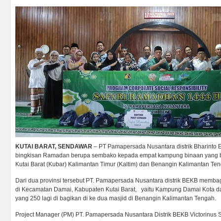
KUTAI BARAT, SENDAWAR
– PT Pamapersada Nusantara distrik Bharinto
bingkisan Ramadan berupa sembako kepada empat kampung binaan yang ber
Kutai Barat (Kubar) Kalimantan Timur (Kaltim) dan Benangin Kalimantan Ten
Dari dua provinsi tersebut PT. Pamapersada Nusantara distrik BEKB memb
di Kecamatan Damai, Kabupaten Kutai Barat, yaitu Kampung Damai Kota 
yang 250 lagi di bagikan di ke dua masjid di Benangin Kalimantan Tengah.
Project Manager (PM) PT. Pamapersada Nusantara Distrik BEKB Victorinus S