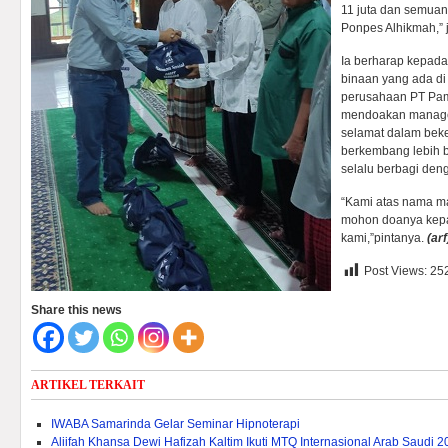
11 juta dan semua
Ponpes Alhikmah,” 
Ia berharap kepad
binaan yang ada di 
perusahaan PT Pam
mendoakan manage
selamat dalam beke
berkembang lebih 
selalu berbagi den
“Kami atas nama m
mohon doanya kep
kami,”pintanya.
(arf
Post Views:
25
Share this news
ARTIKEL TERKAIT
IWABA Samarinda Gelar Seminar Hipnoterapi
Aliifah Khansa Dewi Hafizah Kaltim Ikuti MTQ Internasional Arab Saudi 