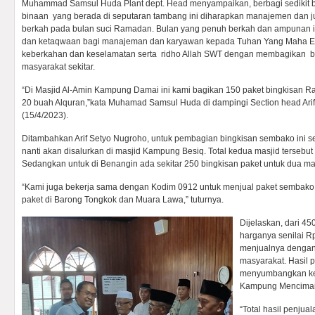
Muhammad Samsul Huda Plant dept. Head menyampaikan, berbagi sedikit 
binaan yang berada di seputaran tambang ini diharapkan manajemen dan
berkah pada bulan suci Ramadan. Bulan yang penuh berkah dan ampunan 
dan ketaqwaan bagi manajeman dan karyawan kepada Tuhan Yang Maha Es
keberkahan dan keselamatan serta ridho Allah SWT dengan membagikan 
masyarakat sekitar.
“Di Masjid Al-Amin Kampung Damai ini kami bagikan 150 paket bingkisan
20 buah Alquran,”kata Muhamad Samsul Huda di dampingi Section head Arif
(15/4/2023).
Ditambahkan Arif Setyo Nugroho, untuk pembagian bingkisan sembako ini 
nanti akan disalurkan di masjid Kampung Besiq. Total kedua masjid tersebut
Sedangkan untuk di Benangin ada sekitar 250 bingkisan paket untuk dua mas
“Kami juga bekerja sama dengan Kodim 0912 untuk menjual paket sembako
paket di Barong Tongkok dan Muara Lawa,” tuturnya.
Dijelaskan, dari 45
harganya senilai R
menjualnya dengan
masyarakat. Hasil 
menyumbangkan ke
Kampung Mencimai
“Total hasil penju