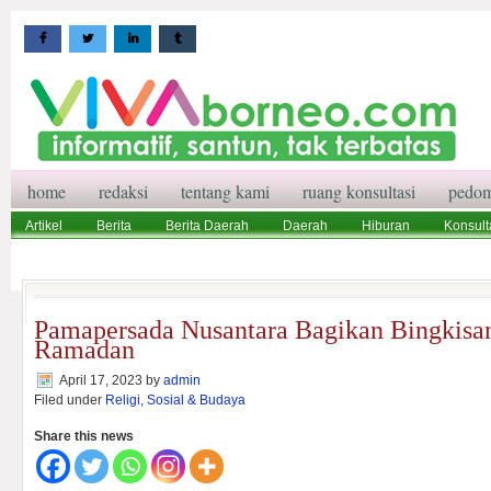
home
redaksi
tentang kami
ruang konsultasi
pedom
Artikel
Berita
Berita Daerah
Daerah
Hiburan
Konsult
Wisata
Pedoman Media Siber
Redaksi
Ruang Konsultasi
Pamapersada Nusantara Bagikan Bingkis
Ramadan
April 17, 2023
by
admin
Filed under
Religi, Sosial & Budaya
Share this news