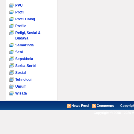
PPU
Profil
Profil Calog
Profile
Religi, Sosial &
Budaya
Samarinda
Seni
Sepakbola
Serba-Serbi
Sosial
Tehnologi
Umum
Wisata
News Feed
Comments
Copyright ©
Copyright © 2008 - 2026 V