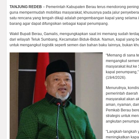
TANJUNG REDEB
– Pemerintah Kabupaten Berau terus mendorong peningka
guna mempermudah mobilitas masyarakat, khususnya pada jalur penyebera
satu rencana yang tengah dikaji adalah pengembangan kapal yang selama i
barang agar dapat difungsikan sebagai kapal penumpang.
Wakil Bupati Berau, Gamalis, mengungkapkan saat ini memang sudah terdap
dari wilayah Teluk Sumbang, Kecamatan Biduk-Biduk. Namun, kapal yang be
untuk mengangkut logistik seperti semen dan bahan baku lainnya, bukan k
“Memang di sana te
mengangkut semen d
masyarakat ikut ke
kapal penumpang,”
(19/4/2026).
Menurutnya, kondisi
pemerintah daerah 
masyarakat akan ak
aman, nyaman, dan t
Pemkab Berau ber
strategis untuk men
angkutan penumpa
“Langkah-langkah y
meningkatkan kapal