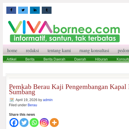
home
redaksi
tentang kami
ruang konsultasi
pedom
Artikel
Berita
Berita Daerah
Daerah
Hiburan
Konsult
Wisata
Pedoman Media Siber
Redaksi
Ruang Konsultasi
Pemkab Berau Kaji Pengembangan Kapal
Sumbang
April 19, 2026
by
admin
Filed under
Berau
Share this news