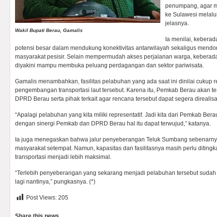
penumpang, agar m
ke Sulawesi melalu
jelasnya.
Wakil Bupati Berau, Gamalis
Ia menilai, keberada
potensi besar dalam mendukung konektivitas antarwilayah sekaligus men
masyarakat pesisir. Selain mempermudah akses perjalanan warga, kebera
diyakini mampu membuka peluang perdagangan dan sektor pariwisata.
Gamalis menambahkan, fasilitas pelabuhan yang ada saat ini dinilai cukup 
pengembangan transportasi laut tersebut. Karena itu, Pemkab Berau akan t
DPRD Berau serta pihak terkait agar rencana tersebut dapat segera direalisa
“Apalagi pelabuhan yang kita miliki representatif. Jadi kita dari Pemkab B
dengan sinergi Pemkab dan DPRD Berau hal itu dapat terwujud,” katanya.
Ia juga menegaskan bahwa jalur penyeberangan Teluk Sumbang sebenarnya
masyarakat setempat. Namun, kapasitas dan fasilitasnya masih perlu diting
transportasi menjadi lebih maksimal.
“Terlebih penyeberangan yang sekarang menjadi pelabuhan tersebut sudah l
lagi nantinya,” pungkasnya. (*)
Post Views:
205
Share this news