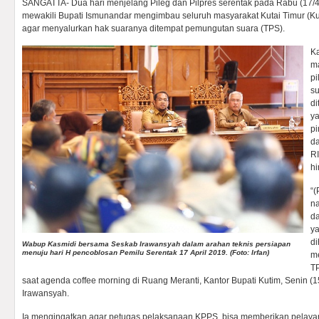
SANGATTA- Dua hari menjelang Pileg dan Pilpres serentak pada Rabu (17/
mewakili Bupati Ismunandar mengimbau seluruh masyarakat Kutai Timur (Kut
agar menyalurkan hak suaranya ditempat pemungutan suara (TPS).
Ka
ma
pi
s
di
y
pi
da
RI
h
“(
n
da
ya
di
Wabup Kasmidi bersama Seskab Irawansyah dalam arahan teknis persiapan
menuju hari H pencoblosan Pemilu Serentak 17 April 2019. (Foto: Irfan)
me
TP
saat agenda coffee morning di Ruang Meranti, Kantor Bupati Kutim, Senin (
Irawansyah.
Ia mengingatkan agar petugas pelaksanaan KPPS, bisa memberikan pelayan