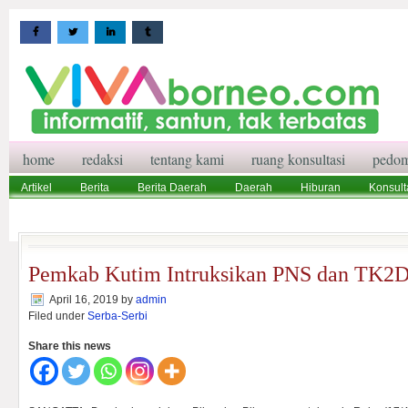
home
redaksi
tentang kami
ruang konsultasi
pedom
Artikel
Berita
Berita Daerah
Daerah
Hiburan
Konsult
Wisata
Pedoman Media Siber
Redaksi
Ruang Konsultasi
Pemkab Kutim Intruksikan PNS dan TK2D
April 16, 2019
by
admin
Filed under
Serba-Serbi
Share this news