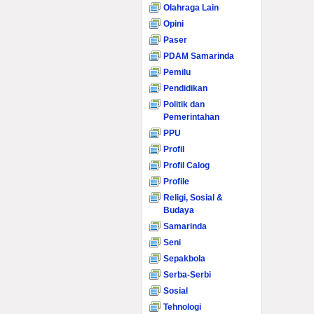
Olahraga Lain
Opini
Paser
PDAM Samarinda
Pemilu
Pendidikan
Politik dan
Pemerintahan
PPU
Profil
Profil Calog
Profile
Religi, Sosial &
Budaya
Samarinda
Seni
Sepakbola
Serba-Serbi
Sosial
Tehnologi