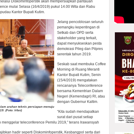
elalui Diskominfoperstik akan mempersiapkan pantauan
ence mulai Selasa (16/4/2019) pukul 14.00 Wita dan Rabu
mpudau Kantor Bupati Kutim.
Jelang pencoblosan seluruh
pemangku kepentingan di
Setkab dan OPD serta
stakeholder yang terkait,
dapat menyukseskan pesta
demokrasi Pileg dan Pilpres
serentak tahun 2019.
Seskab saat membuka Coffee
Morning di Ruang Meranti
Kantor Bupati Kutim, Senin
(15/4/2019) mengatakan
rencananya Teleconference
bersama Kementrian Dalam
Negeri (Kemendagri) RI, atau
dengan Gubernur Kaltim.
lam arahan teknis persiapan menuju
. (Foto: Irfan)
“Kita sudah mendapatkan
surat dari pusat setiap
n menggelar teleconference Pemilu 2019,” terans Irawansyah
jibkan hadir seperti Diskominfoperstik, Kesbangpol serta dari