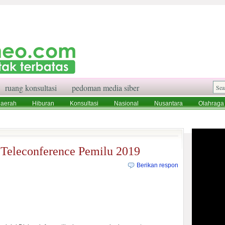
ruang konsultasi
pedoman media siber
aerah
Hiburan
Konsultasi
Nasional
Nusantara
Olahraga
aksi
Ruang Konsultasi
Tentang Kami
Teleconference Pemilu 2019
Berikan respon