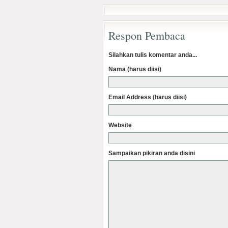
Respon Pembaca
Silahkan tulis komentar anda...
Nama (harus diisi)
Email Address (harus diisi)
Website
Sampaikan pikiran anda disini