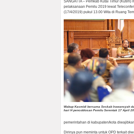
SANGATTA – Pemkab Kutai Timur (Kutim) m
pelaksanaan Pemilu 2019 lewat Teleconfer
(17/4/2019) pukul 13.00 Wita di Ruang Te
Wabup Kasmidi bersama Seskab Irawansyah da
hari H pencoblosan Pemilu Serentak 17 April 2019
pemerintahan di kabupaten/kota diwajibka
Dirinya pun meminta untuk OPD terkait diwa