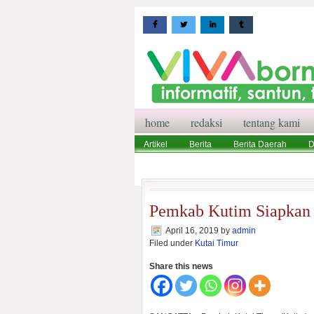
home
redaksi
tentang kami
Artikel
Berita
Berita Daerah
D
Wisata
Pedoman Media Siber
Red
Pemkab Kutim Siapkan 
April 16, 2019
by
admin
Filed under
Kutai Timur
Share this news