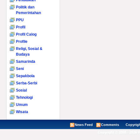
Pendidikan
Politik dan
Pemerintahan
PPU
Profil
Profil Calog
Profile
Religi, Sosial &
Budaya
Samarinda
Seni
Sepakbola
Serba-Serbi
Sosial
Tehnologi
Umum
Wisata
News Feed
Comments
Copyright ©
Copyright © 2008 - 2026 V