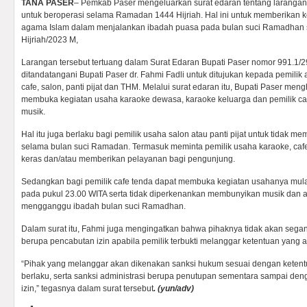
TANA PASER
– Pemkab Paser mengeluarkan surat edaran tentang laranga
untuk beroperasi selama Ramadan 1444 Hijriah. Hal ini untuk memberikan
agama Islam dalam menjalankan ibadah puasa pada bulan suci Ramadhan ser
Hijriah/2023 M,
Larangan tersebut tertuang dalam Surat Edaran Bupati Paser nomor 991.1/
ditandatangani Bupati Paser dr. Fahmi Fadli untuk ditujukan kepada pemilik 
cafe, salon, panti pijat dan THM. Melalui surat edaran itu, Bupati Paser me
membuka kegiatan usaha karaoke dewasa, karaoke keluarga dan pemilik cafe
musik.
Hal itu juga berlaku bagi pemilik usaha salon atau panti pijat untuk tidak me
selama bulan suci Ramadan. Termasuk meminta pemilik usaha karaoke, cafe
keras dan/atau memberikan pelayanan bagi pengunjung.
Sedangkan bagi pemilik cafe tenda dapat membuka kegiatan usahanya mulai
pada pukul 23.00 WITA serta tidak diperkenankan membunyikan musik dan a
mengganggu ibadah bulan suci Ramadhan.
Dalam surat itu, Fahmi juga mengingatkan bahwa pihaknya tidak akan seg
berupa pencabutan izin apabila pemilik terbukti melanggar ketentuan yang 
“Pihak yang melanggar akan dikenakan sanksi hukum sesuai dengan kete
berlaku, serta sanksi administrasi berupa penutupan sementara sampai d
izin,” tegasnya dalam surat tersebut
.
(yun/adv)