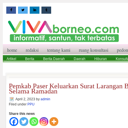
home
redaksi
tentang kami
ruang konsultasi
pedom
Artikel
Berita
Berita Daerah
Daerah
Hiburan
Konsult
Wisata
Pedoman Media Siber
Redaksi
Ruang Konsultasi
Pemkab Paser Keluarkan Surat Larangan 
Selama Ramadan
April 2, 2023
by
admin
Filed under
PPU
Share this news