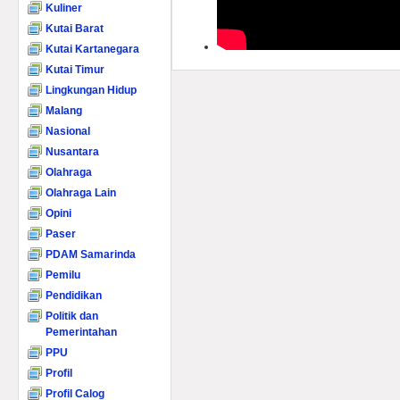
Kuliner
Kutai Barat
Kutai Kartanegara
Kutai Timur
Lingkungan Hidup
Malang
Nasional
Nusantara
Olahraga
Olahraga Lain
Opini
Paser
PDAM Samarinda
Pemilu
Pendidikan
Politik dan
Pemerintahan
PPU
Profil
Profil Calog