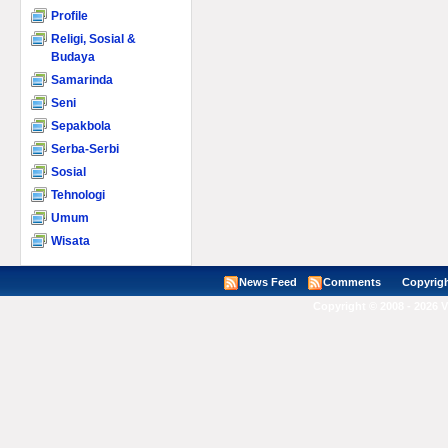
Profile
Religi, Sosial &
Budaya
Samarinda
Seni
Sepakbola
Serba-Serbi
Sosial
Tehnologi
Umum
Wisata
News Feed
Comments
Copyright ©
Copyright © 2008 - 2026 V