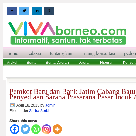
home
redaksi
tentang kami
ruang konsultasi
pedom
Artikel
Berita
Berita Daerah
Daerah
Hiburan
Konsult
Wisata
Pedoman Media Siber
Redaksi
Ruang Konsultasi
Pemkot Batu dan Bank Jatim Cabang Batu 
Penyediaan Sarana Prasarana Pasar Induk
April 18, 2023
by
admin
Filed under
Serba-Serbi
Share this news