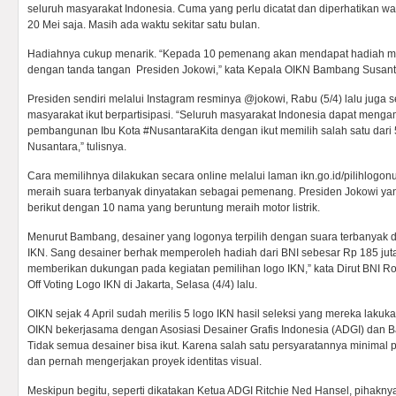
seluruh masyarakat Indonesia. Cuma yang perlu dicatat dan diperhatikan w
20 Mei saja. Masih ada waktu sekitar satu bulan.
Hadiahnya cukup menarik. “Kepada 10 pemenang akan mendapat hadiah mas
dengan tanda tangan Presiden Jokowi,” kata Kepala OIKN Bambang Susant
Presiden sendiri melalui Instagram resminya @jokowi, Rabu (5/4) lalu juga
masyarakat ikut berpartisipasi. “Seluruh masyarakat Indonesia dapat menga
pembangunan Ibu Kota #NusantaraKita dengan ikut memilih salah satu dari 5
Nusantara,” tulisnya.
Cara memilihnya dilakukan secara online melalui laman ikn.go.id/pilihlogon
meraih suara terbanyak dinyatakan sebagai pemenang. Presiden Jokowi
berikut dengan 10 nama yang beruntung meraih motor listrik.
Menurut Bambang, desainer yang logonya terpilih dengan suara terbanyak d
IKN. Sang desainer berhak memperoleh hadiah dari BNI sebesar Rp 185 jut
memberikan dukungan pada kegiatan pemilihan logo IKN,” kata Dirut BNI Ro
Off Voting Logo IKN di Jakarta, Selasa (4/4) lalu.
OIKN sejak 4 April sudah merilis 5 logo IKN hasil seleksi yang mereka lakuk
OIKN bekerjasama dengan Asosiasi Desainer Grafis Indonesia (ADGI) dan B
Tidak semua desainer bisa ikut. Karena salah satu persyaratannya minima
dan pernah mengerjakan proyek identitas visual.
Meskipun begitu, seperti dikatakan Ketua ADGI Ritchie Ned Hansel, pihaknya