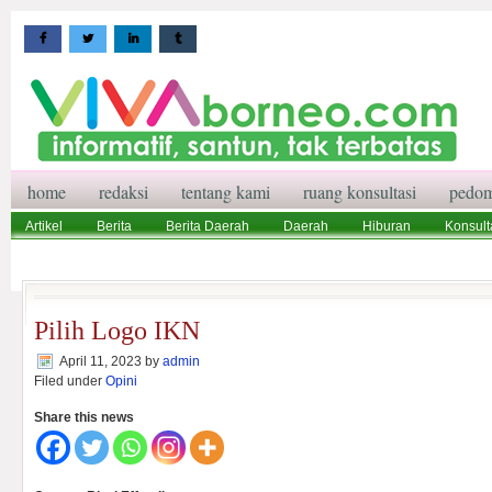
home
redaksi
tentang kami
ruang konsultasi
pedom
Artikel
Berita
Berita Daerah
Daerah
Hiburan
Konsult
Wisata
Pedoman Media Siber
Redaksi
Ruang Konsultasi
Pilih Logo IKN
April 11, 2023
by
admin
Filed under
Opini
Share this news