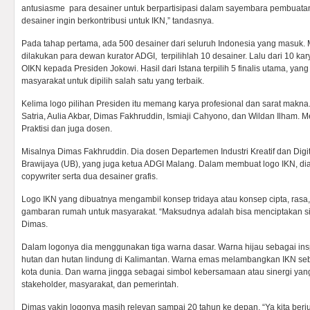
antusiasme para desainer untuk berpartisipasi dalam sayembara pembuatan
desainer ingin berkontribusi untuk IKN,” tandasnya.
Pada tahap pertama, ada 500 desainer dari seluruh Indonesia yang masuk. 
dilakukan para dewan kurator ADGI, terpilihlah 10 desainer. Lalu dari 10 kary
OIKN kepada Presiden Jokowi. Hasil dari Istana terpilih 5 finalis utama, yang
masyarakat untuk dipilih salah satu yang terbaik.
Kelima logo pilihan Presiden itu memang karya profesional dan sarat makna.
Satria, Aulia Akbar, Dimas Fakhruddin, Ismiaji Cahyono, dan Wildan Ilham.
Praktisi dan juga dosen.
Misalnya Dimas Fakhruddin. Dia dosen Departemen Industri Kreatif dan Digit
Brawijaya (UB), yang juga ketua ADGI Malang. Dalam membuat logo IKN, dia 
copywriter serta dua desainer grafis.
Logo IKN yang dibuatnya mengambil konsep tridaya atau konsep cipta, rasa
gambaran rumah untuk masyarakat. “Maksudnya adalah bisa menciptakan sine
Dimas.
Dalam logonya dia menggunakan tiga warna dasar. Warna hijau sebagai i
hutan dan hutan lindung di Kalimantan. Warna emas melambangkan IKN seba
kota dunia. Dan warna jingga sebagai simbol kebersamaan atau sinergi yan
stakeholder, masyarakat, dan pemerintah.
Dimas yakin logonya masih relevan sampai 20 tahun ke depan. “Ya kita berj