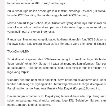
benar terasa sampai 2045 nanti,” tambahnya.
Aulia Akbar juga dosen desain grafis di Institut Teknologi Nasional (ITENAS) 
founder POT Branding House dan anggota aktif ADGI Bandung.
Makna dan arti logo “Pohon Hayat Nusantara” yang dibuatnya terinspirasi o
simbolisme pohon dari barat sampai timur Indonesia. Juga sumber kehidupa
yang melimpah di ekologi Indonesia.
Rancangan Nusantara yang dibuat Aulia disuarakan oleh font “IKN Sutasoma”
Pallawa, salah satu aksara tertua di Asia Tenggara yang ditemukan di Kutai,
TAK ADA KALTIM
Tidak diketahui apakah dari 500 desainer yang ikut pemilihan logo IKN terda
“tuan rumah” lokasi IKN. Sejauh ini saya tak mendapatkan informasi. Tapi 
di Balikpapan, Dr Abriantinus mengaku sedih dan miris karena tak melihat 
logo yang terpilih.
“Sebagai seorang pemimpin adat tentu saya berharap seyogianya ada konse
terlihat dalam logo IKN yang dipilih. Tentu wajar karena IKN-nya ditetapkan 
Panglima Komando Pengawal Pusaka Adat Dayak (Koppad) Borneo ini.
Dia menunjuk ornamen suku Dayak yang tertera di baju adat, topi, bangunan
sebenarnya sangat kuat diangkat sebagai logo IKN. “Selain bernilai seni yan
magis dari para leluhur,” jelasnya.