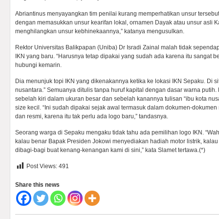
Abriantinus menyayangkan tim penilai kurang memperhatikan unsur tersebut. 
dengan memasukkan unsur kearifan lokal, ornamen Dayak atau unsur asli K
menghilangkan unsur kebhinekaannya,” katanya mengusulkan.
Rektor Universitas Balikpapan (Uniba) Dr Isradi Zainal malah tidak sependa
IKN yang baru. “Harusnya tetap dipakai yang sudah ada karena itu sangat be
hubungi kemarin.
Dia menunjuk topi IKN yang dikenakannya ketika ke lokasi IKN Sepaku. Di situ 
nusantara.” Semuanya ditulis tanpa huruf kapital dengan dasar warna putih. 
sebelah kiri dalam ukuran besar dan sebelah kanannya tulisan “ibu kota nusan
size kecil. “Ini sudah dipakai sejak awal termasuk dalam dokumen-dokumen 
dan resmi, karena itu tak perlu ada logo baru,” tandasnya.
Seorang warga di Sepaku mengaku tidak tahu ada pemilihan logo IKN. “Wah
kalau benar Bapak Presiden Jokowi menyediakan hadiah motor listrik, kalau
dibagi-bagi buat kenang-kenangan kami di sini,” kata Slamet tertawa.(*)
Post Views:
491
Share this news