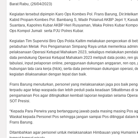
Barat Rabu, (26/04/2023)
Kegiatan tersebut dipimpin Karo Ops Kombes Pol. Frans Barung, Dir.Intelk
Kabid Propam Kombes Pol. Bambang S, Wadir Polairud AKBP Jepri Y, Kasu
Suantara, Kapolres Kubar AKBP Heri Rusyaman, Waka Polres Kubar Kompo
Ops Kompol Jumali serta PJU Polres Kubar.
Kegiatan Tim Supervisi Biro Ops Polda Kaltim melakukan pengecekan di be
pelabuhan Melak Pos Pengamanan Simpang Raya untuk memeriksa administ
pelaksanaan Operasi Ketupat Mahakam 2023, sekaligus melakukan pendalam
data pendukung Operasi Ketupat Mahakam 2023 meliputi data posko, ren giat 
tabulasi, input pelaporan online, penggunaan dukungan anggaran, ren ops,
hubungan tata cara kerja (htck), serta data penerimaan dukungan operasi,
kegiatan dilaksanakan dengan tepat dan baik.
Frans Barung menuturkan, personel yang melaksanakan jaga pos baik pen
terpadu agar tetap waspada dan lebih peduli pada keadaan Sitkatibmas di 
pengamanan Pos agar ditingkatkan kembali laporan kegiatan selama Operasi
SOT Presisi.
“Kepada Para Perwira yang bertanggung jawab pada masing masing Pos ag
Waskat kepada Personel Pos sehingga jangan sampai Pos ditinggal dalam
Frans Barung.
Ditambahkan agar personel untuk melaksanakan Himbauan yang Humanis k