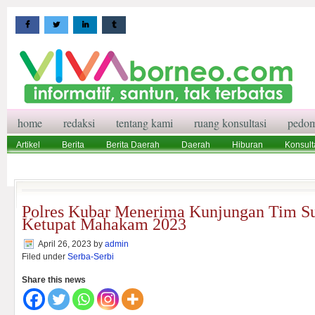
home
redaksi
tentang kami
ruang konsultasi
pedom
Artikel
Berita
Berita Daerah
Daerah
Hiburan
Konsult
Wisata
Pedoman Media Siber
Redaksi
Ruang Konsultasi
Polres Kubar Menerima Kunjungan Tim Su
Ketupat Mahakam 2023
April 26, 2023
by
admin
Filed under
Serba-Serbi
Share this news