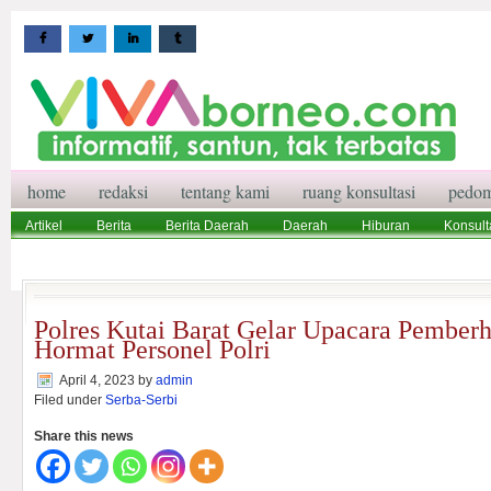
home
redaksi
tentang kami
ruang konsultasi
pedom
Artikel
Berita
Berita Daerah
Daerah
Hiburan
Konsult
Wisata
Pedoman Media Siber
Redaksi
Ruang Konsultasi
Polres Kutai Barat Gelar Upacara Pember
Hormat Personel Polri
April 4, 2023
by
admin
Filed under
Serba-Serbi
Share this news