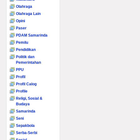
Olahraga
Olahraga Lain
Opini
Paser
PDAM Samarinda
Pemilu
Pendidikan
Politik dan
Pemerintahan
PPU
Profil
Profil Calog
Profile
Religi, Sosial &
Budaya
Samarinda
Seni
Sepakbola
Serba-Serbi