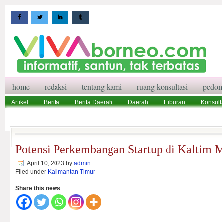
home
redaksi
tentang kami
ruang konsultasi
pedom
Artikel
Berita
Berita Daerah
Daerah
Hiburan
Konsult
Wisata
Pedoman Media Siber
Redaksi
Ruang Konsultasi
Potensi Perkembangan Startup di Kaltim
April 10, 2023
by
admin
Filed under
Kalimantan Timur
Share this news