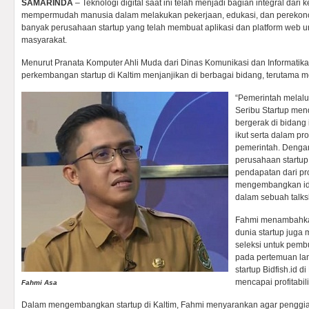
SAMARINDA
– Teknologi digital saat ini telah menjadi bagian integral dari
mempermudah manusia dalam melakukan pekerjaan, edukasi, dan perekonom
banyak perusahaan startup yang telah membuat aplikasi dan platform web
masyarakat.
Menurut Pranata Komputer Ahli Muda dari Dinas Komunikasi dan Informatika
perkembangan startup di Kaltim menjanjikan di berbagai bidang, terutama 
“Pemerintah melal
Seribu Startup me
bergerak di bidang 
ikut serta dalam p
pemerintah. Dengan
perusahaan startu
pendapatan dari pr
mengembangkan ide
dalam sebuah talks
Fahmi menambahka
dunia startup juga
seleksi untuk pemb
pada pertemuan lan
startup Bidfish.id d
mencapai profitabili
Fahmi Asa
Dalam mengembangkan startup di Kaltim, Fahmi menyarankan agar penggiat 