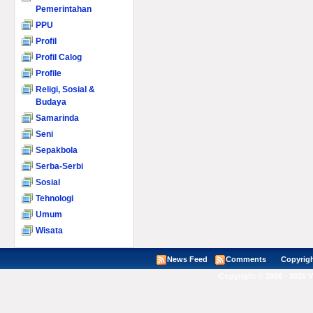
Pemerintahan
PPU
Profil
Profil Calog
Profile
Religi, Sosial &
Budaya
Samarinda
Seni
Sepakbola
Serba-Serbi
Sosial
Tehnologi
Umum
Wisata
News Feed
Comments
Copyright ©
Copyright © 2008 - 2026 V