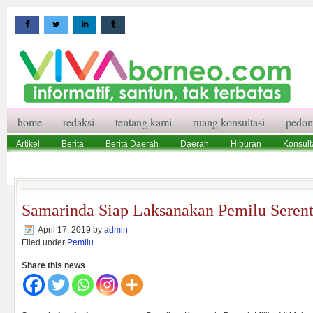
home
redaksi
tentang kami
ruang konsultasi
pedom
Artikel
Berita
Berita Daerah
Daerah
Hiburan
Konsult
Wisata
Pedoman Media Siber
Redaksi
Ruang Konsultasi
Samarinda Siap Laksanakan Pemilu Seren
April 17, 2019
by
admin
Filed under
Pemilu
Share this news