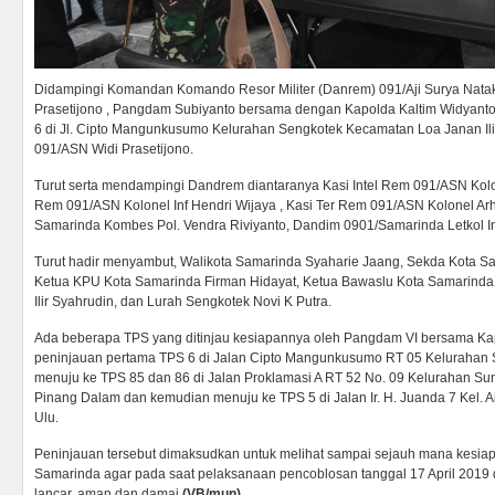
Didampingi Komandan Komando Resor Militer (Danrem) 091/Aji Surya Nata
Prasetijono , Pangdam Subiyanto bersama dengan Kapolda Kaltim Widyanto
6 di Jl. Cipto Mangunkusumo Kelurahan Sengkotek Kecamatan Loa Janan Il
091/ASN Widi Prasetijono.
Turut serta mendampingi Dandrem diantaranya Kasi Intel Rem 091/ASN Kolon
Rem 091/ASN Kolonel Inf Hendri Wijaya , Kasi Ter Rem 091/ASN Kolonel Arh
Samarinda Kombes Pol. Vendra Riviyanto, Dandim 0901/Samarinda Letkol In
Turut hadir menyambut, Walikota Samarinda Syaharie Jaang, Sekda Kota S
Ketua KPU Kota Samarinda Firman Hidayat, Ketua Bawaslu Kota Samarinda
Ilir Syahrudin, dan Lurah Sengkotek Novi K Putra.
Ada beberapa TPS yang ditinjau kesiapannya oleh Pangdam VI bersama Kap
peninjauan pertama TPS 6 di Jalan Cipto Mangunkusumo RT 05 Kelurahan S
menuju ke TPS 85 dan 86 di Jalan Proklamasi A RT 52 No. 09 Kelurahan S
Pinang Dalam dan kemudian menuju ke TPS 5 di Jalan Ir. H. Juanda 7 Kel.
Ulu.
Peninjauan tersebut dimaksudkan untuk melihat sampai sejauh mana kesia
Samarinda agar pada saat pelaksanaan pencoblosan tanggal 17 April 2019 
lancar, aman dan damai.
(VB/mun)