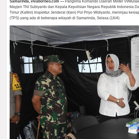
Samarinda, vivaborneo.com —
Panglima Komando Daerah Militer VI/Mula
Mayjen TNI Subiyanto dan Kepala Kepolisian Negara Republik Indonesia D
Timur (Kaltim) Inspektur Jenderal (Irjen) Pol Priyo Widiyanto, meninjau ke
(TPS) yang ada di beberapa wilayah di Samarinda, Selasa (16/4).