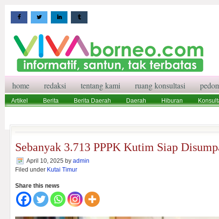
home
redaksi
tentang kami
ruang konsultasi
pedom
Artikel
Berita
Berita Daerah
Daerah
Hiburan
Konsult
Wisata
Pedoman Media Siber
Redaksi
Ruang Konsultasi
Sebanyak 3.713 PPPK Kutim Siap Disump
April 10, 2025
by
admin
Filed under
Kutai Timur
Share this news