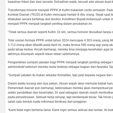
bawahan hitam dan dasi senada. Kehadiran wajib, kecuali ada alasan kuat da
Transformasi honorer menjadi PPPK di Kutim bukanlah cerita semalam. Pad
Kontrak Daerah (TK2D) di Kutim mencapai hampir 8 ribu orang. Sejak saat i
dilakukan secara bertahap dan terukur. Komitmen Bupati Ardiansyah untuk 
menjadi PPPK menjadi langkah penting dalam perubahan ini.
“Tidak semua daerah seperti Kutim. Di sini, semua honorer diusulkan tanpa d
Total usulan formasi PPPK untuk tahun 2024 mencapai 4.303 orang, yang d
3.713 orang akan dilantik pada April ini, maka tersisa 590 orang lagi yang ak
pada tahap kedua. Ancah berharap, mereka bisa menjaga kesehatan agar bis
akhirnya disumpah seperti rekan-rekan sebelumnya.
Pengambilan sumpah jabatan bagi PPPK menjadi langkah penting sebagai 
administratif sebelum mereka mulai bekerja sebagai bagian dari Aparatur Si
“Sumpah jabatan itu bukan sekadar formalitas, tapi janji kepada negara dan r
Dalam waktu kurang dari dua pekan, ribuan wajah akan memulai babak baru
Pemerintah daerah pun berharap, keberadaan mereka akan memperkuat pel
sektor pendidikan dan kesehatan. Di saat sebagian daerah masih meributkan
pada penyelesaian. Sebuah kerja senyap, tapi berdampak besar. Tak heran ji
salah satu bentuk nyata reformasi birokrasi dari pinggiran.
“Kami tidak ingin berlama-lama. Kami ingin semua selesai dan tuntas. Ini bu