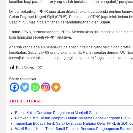
keadilan bagi para honorer yang sudah bertahun-tahun mengabdi,” pungkas 
Di luar pelantikan PPPK juga akan dilaksanakan dua agenda penting lainn
Calon Pegawai Negeri Sipil (CPNS). Pertek untuk CPNS juga telah keluar 
Saat ini, SK masih dalam tahap penandatanganan oleh Bupati.
“Untuk CPNS, berbeda dengan PPPK. Mereka akan disumpah setelah mener
bisa langsung seperti PPPK,” jelasnya.
Agenda ketiga adalah pelantikan pejabat fungsional yang terdiri dari profesi
kesehatan. Sebanyak 68 orang akan dilantik. Hal ini sejalan dengan UU No
mewajibkan pelantikan untuk pengangkatan jabatan fungsional, bukan hanya s
Post Views:
407
Share this news
ARTIKEL TERKAIT
Bupati Kutim Ceritakan Pengalaman Menjadi Guru
Pemkab Kutim Desak Pemprov Duduk Bersama Bahas Anggaran BPJS
Tanamkan Budaya Tertib Sejak Dini, Jasa Raharja Gelar PPKL di SDN 0
Wakil Bupati Kutai Timur Soroti Dampak Rencana Penghapusan Bankeu 