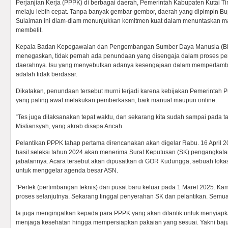
Perjanjian Kerja (PPPK) di berbagai daerah, Pemerintah Kabupaten Kutai Ti
melaju lebih cepat. Tanpa banyak gembar-gembor, daerah yang dipimpin Bu
Sulaiman ini diam-diam menunjukkan komitmen kuat dalam menuntaskan ma
membelit.
Kepala Badan Kepegawaian dan Pengembangan Sumber Daya Manusia (
menegaskan, tidak pernah ada penundaan yang disengaja dalam proses p
daerahnya. Isu yang menyebutkan adanya kesengajaan dalam memperlambat
adalah tidak berdasar.
Dikatakan, penundaan tersebut murni terjadi karena kebijakan Pemerintah P
yang paling awal melakukan pemberkasan, baik manual maupun online.
“Tes juga dilaksanakan tepat waktu, dan sekarang kita sudah sampai pada ta
Misliansyah, yang akrab disapa Ancah.
Pelantikan PPPK tahap pertama direncanakan akan digelar Rabu. 16 April 
hasil seleksi tahun 2024 akan menerima Surat Keputusan (SK) pengangkata
jabatannya. Acara tersebut akan dipusatkan di GOR Kudungga, sebuah lokas
untuk menggelar agenda besar ASN.
“Pertek (pertimbangan teknis) dari pusat baru keluar pada 1 Maret 2025. Ka
proses selanjutnya. Sekarang tinggal penyerahan SK dan pelantikan. Semua 
Ia juga mengingatkan kepada para PPPK yang akan dilantik untuk menyiapka
menjaga kesehatan hingga mempersiapkan pakaian yang sesuai. Yakni baju