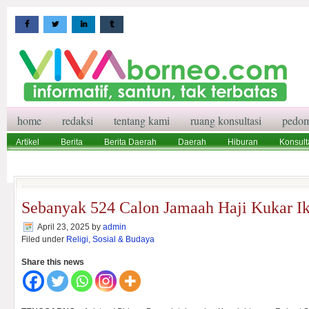
home
redaksi
tentang kami
ruang konsultasi
pedom
Artikel
Berita
Berita Daerah
Daerah
Hiburan
Konsult
Wisata
Pedoman Media Siber
Redaksi
Ruang Konsultasi
Sebanyak 524 Calon Jamaah Haji Kukar Ik
April 23, 2025
by
admin
Filed under
Religi, Sosial & Budaya
Share this news