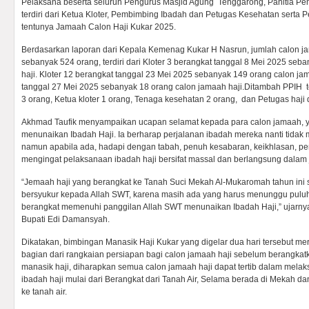
Pelaksana beserta seluruh Pengurus Masjid Agung Tenggarong, Panitia Pen
terdiri dari Ketua Kloter, Pembimbing Ibadah dan Petugas Kesehatan serta 
tentunya Jamaah Calon Haji Kukar 2025.
Berdasarkan laporan dari Kepala Kemenag Kukar H Nasrun, jumlah calon j
sebanyak 524 orang, terdiri dari Kloter 3 berangkat tanggal 8 Mei 2025 se
haji. Kloter 12 berangkat tanggal 23 Mei 2025 sebanyak 149 orang calon jam
tanggal 27 Mei 2025 sebanyak 18 orang calon jamaah haji.Ditambah PPIH t
3 orang, Ketua kloter 1 orang, Tenaga kesehatan 2 orang, dan Petugas haji 
Akhmad Taufik menyampaikan ucapan selamat kepada para calon jamaah, 
menunaikan Ibadah Haji. Ia berharap perjalanan ibadah mereka nanti tida
namun apabila ada, hadapi dengan tabah, penuh kesabaran, keikhlasan, p
mengingat pelaksanaan ibadah haji bersifat massal dan berlangsung dalam 
“Jemaah haji yang berangkat ke Tanah Suci Mekah Al-Mukaromah tahun ini 
bersyukur kepada Allah SWT, karena masih ada yang harus menunggu puluha
berangkat memenuhi panggilan Allah SWT menunaikan Ibadah Haji,” ujar
Bupati Edi Damansyah.
Dikatakan, bimbingan Manasik Haji Kukar yang digelar dua hari tersebut m
bagian dari rangkaian persiapan bagi calon jamaah haji sebelum berangkat
manasik haji, diharapkan semua calon jamaah haji dapat tertib dalam mela
ibadah haji mulai dari Berangkat dari Tanah Air, Selama berada di Mekah d
ke tanah air.