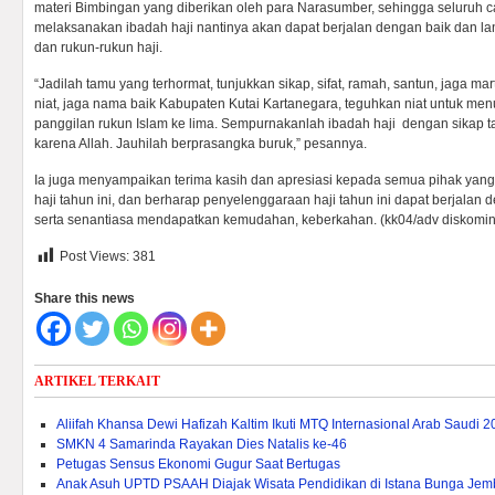
materi Bimbingan yang diberikan oleh para Narasumber, sehingga seluruh c
melaksanakan ibadah haji nantinya akan dapat berjalan dengan baik dan la
dan rukun-rukun haji.
“Jadilah tamu yang terhormat, tunjukkan sikap, sifat, ramah, santun, jaga m
niat, jaga nama baik Kabupaten Kutai Kartanegara, teguhkan niat untuk m
panggilan rukun Islam ke lima. Sempurnakanlah ibadah haji dengan sikap 
karena Allah. Jauhilah berprasangka buruk,” pesannya.
Ia juga menyampaikan terima kasih dan apresiasi kepada semua pihak yang
haji tahun ini, dan berharap penyelenggaraan haji tahun ini dapat berjalan 
serta senantiasa mendapatkan kemudahan, keberkahan. (kk04/adv diskomin
Post Views:
381
Share this news
ARTIKEL TERKAIT
Aliifah Khansa Dewi Hafizah Kaltim Ikuti MTQ Internasional Arab Saudi 
SMKN 4 Samarinda Rayakan Dies Natalis ke-46
Petugas Sensus Ekonomi Gugur Saat Bertugas
Anak Asuh UPTD PSAAH Diajak Wisata Pendidikan di Istana Bunga Je