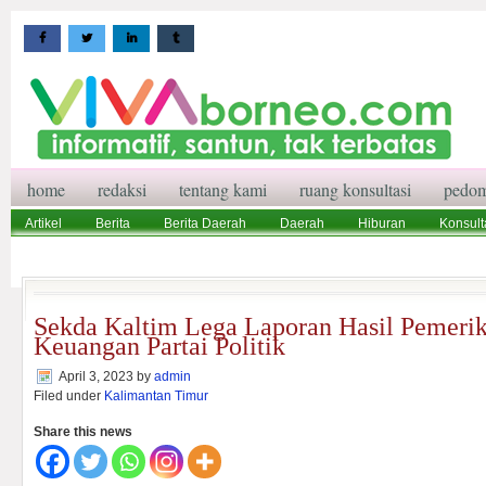
home
redaksi
tentang kami
ruang konsultasi
pedom
Artikel
Berita
Berita Daerah
Daerah
Hiburan
Konsult
Wisata
Pedoman Media Siber
Redaksi
Ruang Konsultasi
Sekda Kaltim Lega Laporan Hasil Pemeri
Keuangan Partai Politik
April 3, 2023
by
admin
Filed under
Kalimantan Timur
Share this news