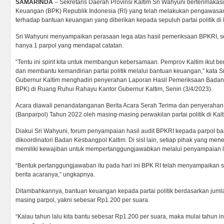
SAMARINDA
– Sekretaris Daerah Provinsi Kaltim Sri Wahyuni berterimak
Keuangan (BPK) Republik Indonesia (RI) yang telah melakukan pengawasa
terhadap bantuan keuangan yang diberikan kepada sepuluh partai politik di 
Sri Wahyuni menyampaikan perasaan lega atas hasil pemeriksaan BPKRI, se
hanya 1 parpol yang mendapat catatan.
“Tentu ini spirit kita untuk membangun kebersamaan. Pemprov Kaltim ikut
dan membantu kemandirian partai politik melalui bantuan keuangan,” kata S
Gubernur Kaltim menghadiri penyerahan Laporan Hasil Pemeriksaan Bada
BPK) di Ruang Ruhui Rahayu Kantor Gubernur Kaltim, Senin (3/4/2023).
Acara diawali penandatanganan Berita Acara Serah Terima dan penyerahan 
(Banparpol) Tahun 2022 oleh masing-masing perwakilan partai politik di Kalt
Diakui Sri Wahyuni, forum penyampaian hasil audit BPKRI kepada parpol bar
dikoordinatori Badan Kesbangpol Kaltim. Di sisI lain, setiap pihak yang m
memiliki kewajiban untuk mempertanggungjawabkan melalui penyampaian 
“Bentuk pertanggungjawaban itu pada hari ini BPK RI telah menyampaikan 
berita acaranya,” ungkapnya.
Ditambahkannya, bantuan keuangan kepada partai politik berdasarkan juml
masing parpol, yakni sebesar Rp1.200 per suara.
“Kalau tahun lalu kita bantu sebesar Rp1.200 per suara, maka mulai tahun i