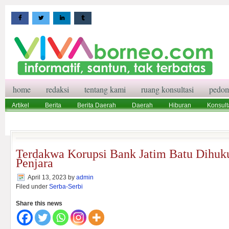
home
redaksi
tentang kami
ruang konsultasi
pedom
Artikel
Berita
Berita Daerah
Daerah
Hiburan
Konsult
Wisata
Pedoman Media Siber
Redaksi
Ruang Konsultasi
Terdakwa Korupsi Bank Jatim Batu Dihuk
Penjara
April 13, 2023
by
admin
Filed under
Serba-Serbi
Share this news