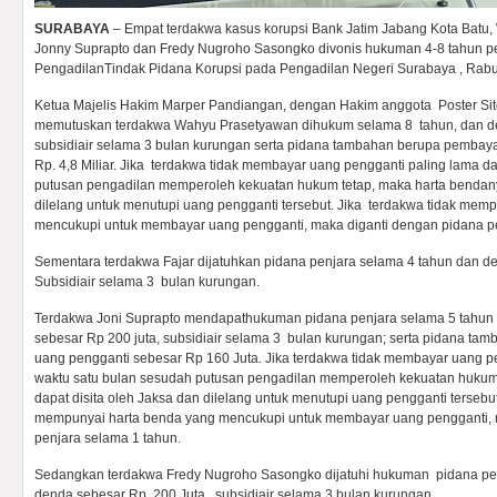
SURABAYA
– Empat terdakwa kasus korupsi Bank Jatim Jabang Kota Batu,
Jonny Suprapto dan Fredy Nugroho Sasongko divonis hukuman 4-8 tahun pe
PengadilanTindak Pidana Korupsi pada Pengadilan Negeri Surabaya , Rabu
Ketua Majelis Hakim Marper Pandiangan, dengan Hakim anggota Poster Sito
memutuskan terdakwa Wahyu Prasetyawan dihukum selama 8 tahun, dan de
subsidiair selama 3 bulan kurungan serta pidana tambahan berupa pemba
Rp. 4,8 Miliar. Jika terdakwa tidak membayar uang pengganti paling lama 
putusan pengadilan memperoleh kekuatan hukum tetap, maka harta bendanya
dilelang untuk menutupi uang pengganti tersebut. Jika terdakwa tidak mem
mencukupi untuk membayar uang pengganti, maka diganti dengan pidana pe
Sementara terdakwa Fajar dijatuhkan pidana penjara selama 4 tahun dan d
Subsidiair selama 3 bulan kurungan.
Terdakwa Joni Suprapto mendapathukuman pidana penjara selama 5 tahun
sebesar Rp 200 juta, subsidiair selama 3 bulan kurungan; serta pidana t
uang pengganti sebesar Rp 160 Juta. Jika terdakwa tidak membayar uang p
waktu satu bulan sesudah putusan pengadilan memperoleh kekuatan hukum
dapat disita oleh Jaksa dan dilelang untuk menutupi uang pengganti tersebu
mempunyai harta benda yang mencukupi untuk membayar uang pengganti, 
penjara selama 1 tahun.
Sedangkan terdakwa Fredy Nugroho Sasongko dijatuhi hukuman pidana pen
denda sebesar Rp. 200 Juta , subsidiair selama 3 bulan kurungan.