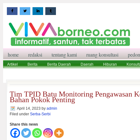
home
redaksi
tentang kami
ruang konsultasi
pedom
Artikel
Berita
Berita Daerah
Daerah
Hiburan
Konsult
Wisata
Pedoman Media Siber
Redaksi
Ruang Konsultasi
Tim TPID Batu Monitoring Pengawasan Ke
Bahan Pokok Penting
April 14, 2023
by
admin
Filed under
Serba-Serbi
Share this news