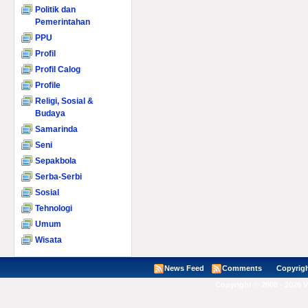
Politik dan
Pemerintahan
PPU
Profil
Profil Calog
Profile
Religi, Sosial &
Budaya
Samarinda
Seni
Sepakbola
Serba-Serbi
Sosial
Tehnologi
Umum
Wisata
News Feed
Comments
Copyright ©
Copyright © 2008 - 2026 V