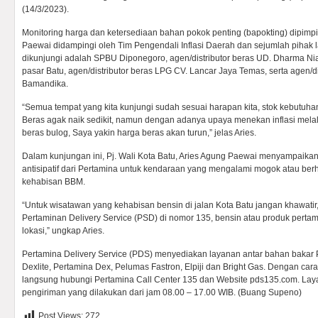
(14/3/2023).
Monitoring harga dan ketersediaan bahan pokok penting (bapokting) dipimpi
Paewai didampingi oleh Tim Pengendali Inflasi Daerah dan sejumlah pihak la
dikunjungi adalah SPBU Diponegoro, agen/distributor beras UD. Dharma Ni
pasar Batu, agen/distributor beras LPG CV. Lancar Jaya Temas, serta agen/di
Bamandika.
“Semua tempat yang kita kunjungi sudah sesuai harapan kita, stok kebutuhan
Beras agak naik sedikit, namun dengan adanya upaya menekan inflasi melalu
beras bulog, Saya yakin harga beras akan turun,” jelas Aries.
Dalam kunjungan ini, Pj. Wali Kota Batu, Aries Agung Paewai menyampaikan
antisipatif dari Pertamina untuk kendaraan yang mengalami mogok atau berh
kehabisan BBM.
“Untuk wisatawan yang kehabisan bensin di jalan Kota Batu jangan khawati
Pertaminan Delivery Service (PSD) di nomor 135, bensin atau produk pertami
lokasi,” ungkap Aries.
Pertamina Delivery Service (PDS) menyediakan layanan antar bahan bakar 
Dexlite, Pertamina Dex, Pelumas Fastron, Elpiji dan Bright Gas. Dengan car
langsung hubungi Pertamina Call Center 135 dan Website pds135.com. Laya
pengiriman yang dilakukan dari jam 08.00 – 17.00 WIB. (Buang Supeno)
Post Views:
272