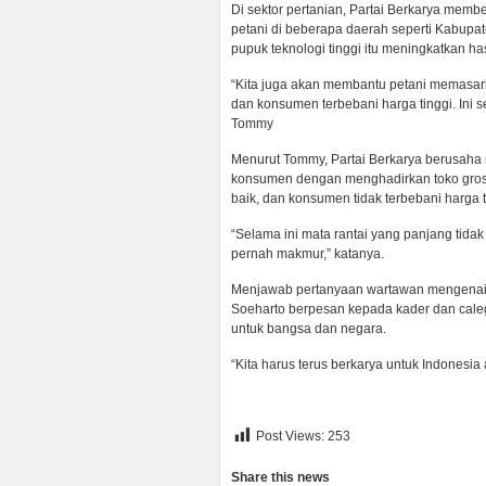
Di sektor pertanian, Partai Berkarya mem
petani di beberapa daerah seperti Kabupate
pupuk teknologi tinggi itu meningkatkan h
“Kita juga akan membantu petani memasarka
dan konsumen terbebani harga tinggi. Ini 
Tommy
Menurut Tommy, Partai Berkarya berusah
konsumen dengan menghadirkan toko grosir
baik, dan konsumen tidak terbebani harga t
“Selama ini mata rantai yang panjang tida
pernah makmur,” katanya.
Menjawab pertanyaan wartawan mengenai k
Soeharto berpesan kepada kader dan caleg 
untuk bangsa dan negara.
“Kita harus terus berkarya untuk Indonesia
Post Views:
253
Share this news