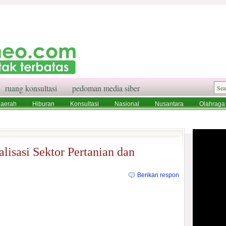
ruang konsultasi
pedoman media siber
aerah
Hiburan
Konsultasi
Nasional
Nusantara
Olahraga
aksi
Ruang Konsultasi
Tentang Kami
lisasi Sektor Pertanian dan
Berikan respon