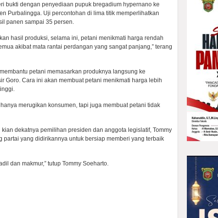
beri bukti dengan penyediaan pupuk bregadium hypernano ke
n Purbalingga. Uji percontohan di lima titik memperlihatkan
asil panen sampai 35 persen.
n hasil produksi, selama ini, petani menikmati harga rendah
semua akibat mata rantai perdangan yang sangat panjang,” terang
a membantu petani memasarkan produknya langsung ke
 Goro. Cara ini akan membuat petani menikmati harga lebih
inggi.
k hanya merugikan konsumen, tapi juga membuat petani tidak
ian dekatnya pemilihan presiden dan anggota legislatif, Tommy
partai yang didirikannya untuk bersiap memberi yang terbaik
 adil dan makmur,” tutup Tommy Soeharto.