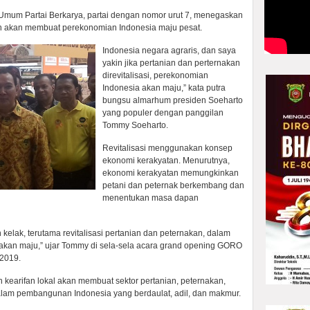
mum Partai Berkarya, partai dengan nomor urut 7, menegaskan
kan akan membuat perekonomian Indonesia maju pesat.
Indonesia negara agraris, dan saya
yakin jika pertanian dan perternakan
direvitalisasi, perekonomian
Indonesia akan maju,” kata putra
bungsu almarhum presiden Soeharto
yang populer dengan panggilan
Tommy Soeharto.
Revitalisasi menggunakan konsep
ekonomi kerakyatan. Menurutnya,
ekonomi kerakyatan memungkinkan
petani dan peternak berkembang dan
menentukan masa dapan
ih kelak, terutama revitalisasi pertanian dan peternakan, dalam
akan maju,” ujar Tommy di sela-sela acara grand opening GORO
 2019.
earifan lokal akan membuat sektor pertanian, peternakan,
dalam pembangunan Indonesia yang berdaulat, adil, dan makmur.