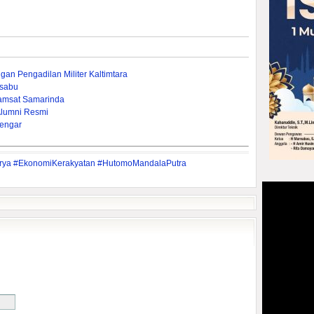
gan Pengadilan Militer Kaltimtara
-sabu
amsat Samarinda
Alumni Resmi
engar
karya #EkonomiKerakyatan #HutomoMandalaPutra