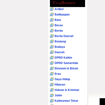
VivaBorneo
Artikel
Balikpapan
Batu
Berau
Berita
Berita Daerah
Bontang
Budaya
Daerah
DPRD Kaltim
DPRD Samarinda
Ekonomi & Bisnis
Erau
Gaya Hidup
Hiburan
Hukum & Kriminal
Jatim
Kalimantan Timur