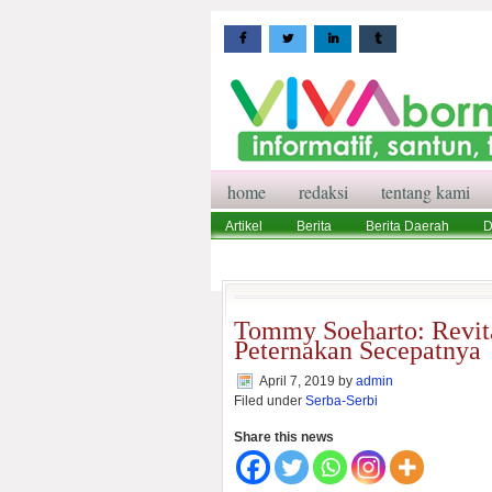
home
redaksi
tentang kami
Artikel
Berita
Berita Daerah
D
Wisata
Pedoman Media Siber
Red
Tommy Soeharto: Revita
Peternakan Secepatnya
April 7, 2019
by
admin
Filed under
Serba-Serbi
Share this news