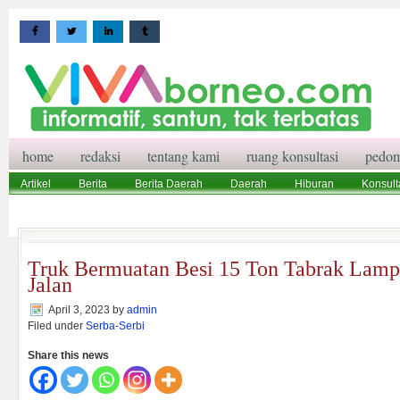
home
redaksi
tentang kami
ruang konsultasi
pedom
Artikel
Berita
Berita Daerah
Daerah
Hiburan
Konsult
Wisata
Pedoman Media Siber
Redaksi
Ruang Konsultasi
Truk Bermuatan Besi 15 Ton Tabrak Lamp
Jalan
April 3, 2023
by
admin
Filed under
Serba-Serbi
Share this news