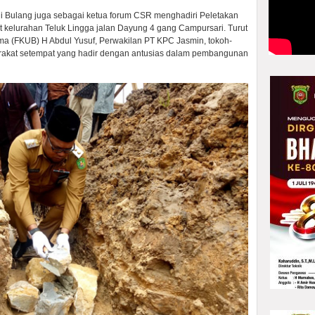
i Bulang juga sebagai ketua forum CSR menghadiri Peletakan
t kelurahan Teluk Lingga jalan Dayung 4 gang Campursari. Turut
a (FKUB) H Abdul Yusuf, Perwakilan PT KPC Jasmin, tokoh-
arakat setempat yang hadir dengan antusias dalam pembangunan