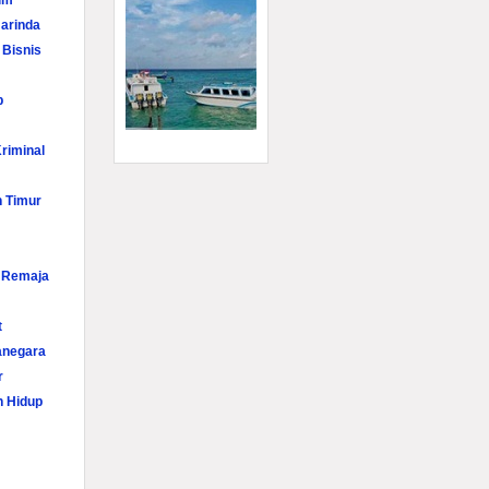
im
arinda
 Bisnis
p
riminal
n Timur
i Remaja
t
anegara
r
n Hidup