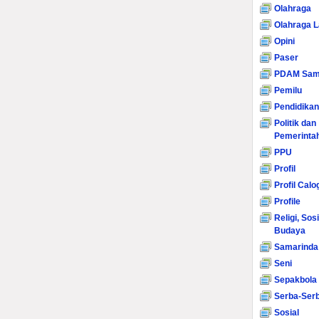
Olahraga
Olahraga L
Opini
Paser
PDAM Sam
Pemilu
Pendidikan
Politik dan
Pemerinta
PPU
Profil
Profil Calo
Profile
Religi, Sos
Budaya
Samarinda
Seni
Sepakbola
Serba-Serb
Sosial