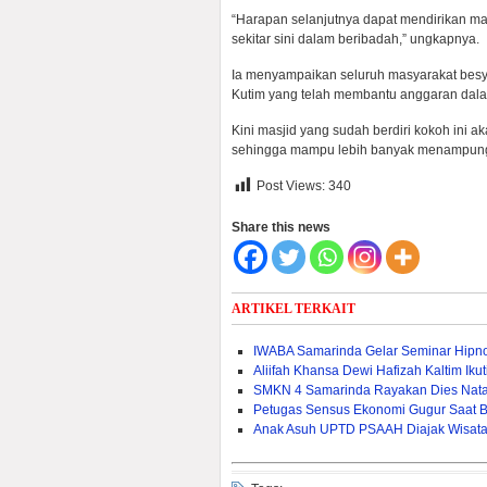
“Harapan selanjutnya dapat mendirikan m
sekitar sini dalam beribadah,” ungkapnya.
Ia menyampaikan seluruh masyarakat besy
Kutim yang telah membantu anggaran dal
Kini masjid yang sudah berdiri kokoh ini
sehingga mampu lebih banyak menampung
Post Views:
340
Share this news
ARTIKEL TERKAIT
IWABA Samarinda Gelar Seminar Hipno
Aliifah Khansa Dewi Hafizah Kaltim Iku
SMKN 4 Samarinda Rayakan Dies Natal
Petugas Sensus Ekonomi Gugur Saat B
Anak Asuh UPTD PSAAH Diajak Wisata 