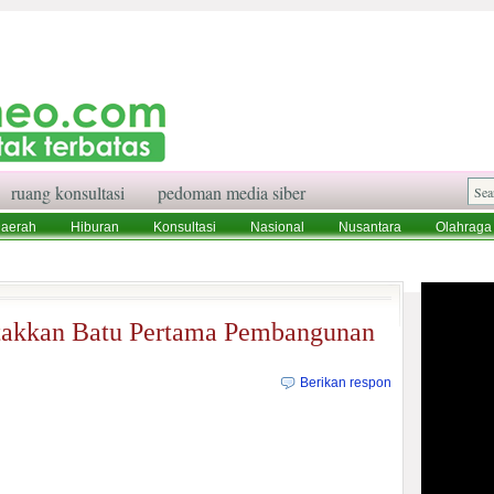
ruang konsultasi
pedoman media siber
aerah
Hiburan
Konsultasi
Nasional
Nusantara
Olahraga
aksi
Ruang Konsultasi
Tentang Kami
takkan Batu Pertama Pembangunan
Berikan respon