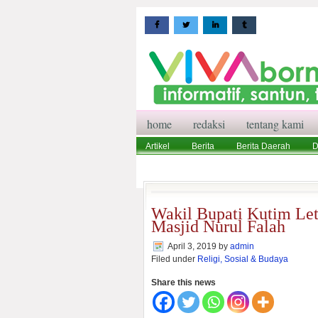
home
redaksi
tentang kami
Artikel
Berita
Berita Daerah
D
Wisata
Pedoman Media Siber
Red
Wakil Bupati Kutim Le
Masjid Nurul Falah
April 3, 2019
by
admin
Filed under
Religi, Sosial & Budaya
Share this news