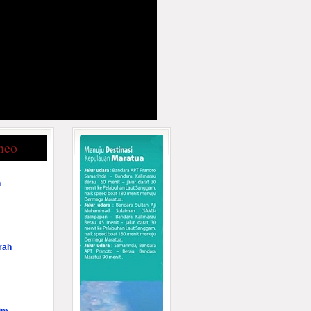
neo
n
rah