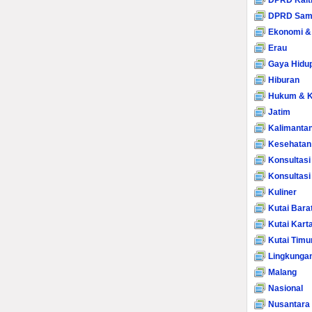
DPRD Kalt
DPRD Sam
Ekonomi &
Erau
Gaya Hidu
Hiburan
Hukum & K
Jatim
Kalimanta
Kesehatan
Konsultasi
Konsultas
Kuliner
Kutai Bara
Kutai Kart
Kutai Timu
Lingkunga
Malang
Nasional
Nusantara