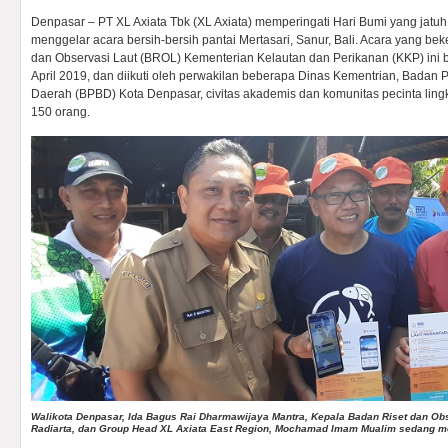
Denpasar – PT XL Axiata Tbk (XL Axiata) memperingati Hari Bumi yang jatuh
menggelar acara bersih-bersih pantai Mertasari, Sanur, Bali. Acara yang b
dan Observasi Laut (BROL) Kementerian Kelautan dan Perikanan (KKP) ini 
April 2019, dan diikuti oleh perwakilan beberapa Dinas Kementrian, Bada
Daerah (BPBD) Kota Denpasar, civitas akademis dan komunitas pecinta lingk
150 orang.
Walikota Denpasar, Ida Bagus Rai Dharmawijaya Mantra, Kepala Badan Riset dan Obs
Radiarta, dan Group Head XL Axiata East Region, Mochamad Imam Mualim sedang me