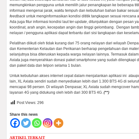
memungkinkan pengguna untuk memilih jalur penangkapan ke beberapa tit
informasi mengenai jarak, waktu tempuh dan kebutuhan bahan bakar sesuai
feedback
untuk menginformasikan kondisi dititik tangkapan sesuai rencana 
Ada juga fitur informasi kondisi laut ter-
update
, ditunjukkan dengan pesan yan
koordinat, arah angin, kecepatan angin dan tinggi gelombang. Dengan tamba
nelayan / pengguna aplikasi dapat terbantu dari sisi tangkapan dan keselam
Pelatihan diikuti oleh tidak kurang dari 75 orang nelayan dari wilayah Denp
dan Kementerian Kelautan dan Perikanan berharap pengetahuan dan materi
selanjutnya bisa diteruskan kepada warga nelayan lainnya. Termasuk dalam p
Axiata juga menyerahkan donasi paket smartphone yang sudah dilengkapi d
dan paket data dan telpon selama 1 bulan.
Untuk kebutuhan akses internet cepat dalam menjalankan aplikasi ini atau
lain, XL Axiata sendiri sudah menyediakan lebih dari 1.300 BTS 4G di selur
mencapai 98 persen. Di wilayah Denpasar, XL Axiata sudah mengcover ham
layanan 4G yang didukung oleh lebih dari 300 BTS 4G.
(**)
Post Views:
296
Share this news
ARTIKEL TERKAIT