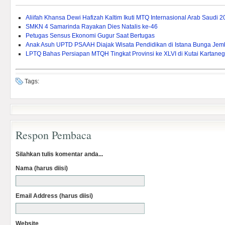
Aliifah Khansa Dewi Hafizah Kaltim Ikuti MTQ Internasional Arab Saudi 
SMKN 4 Samarinda Rayakan Dies Natalis ke-46
Petugas Sensus Ekonomi Gugur Saat Bertugas
Anak Asuh UPTD PSAAH Diajak Wisata Pendidikan di Istana Bunga Je
LPTQ Bahas Persiapan MTQH Tingkat Provinsi ke XLVI di Kutai Kartane
Tags:
Respon Pembaca
Silahkan tulis komentar anda...
Nama (harus diisi)
Email Address (harus diisi)
Website