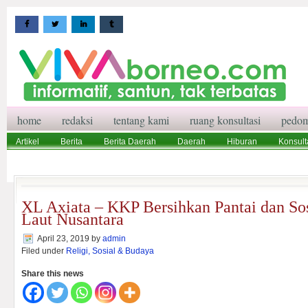
home
redaksi
tentang kami
ruang konsultasi
pedom
Artikel
Berita
Berita Daerah
Daerah
Hiburan
Konsult
Wisata
Pedoman Media Siber
Redaksi
Ruang Konsultasi
XL Axiata – KKP Bersihkan Pantai dan Sosi
Laut Nusantara
April 23, 2019
by
admin
Filed under
Religi, Sosial & Budaya
Share this news