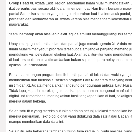
Group Head XL Axiata East Region, Mochamad Imam Mualim, mengatakan, X
ikut berpartisipasi secara aktif dalam memperingati Hari Bumi bersama mas
pantai Sanur. Isu sampah yang mengotori perairan laut kita termasuk pantai, 
perhatian dan kekhawatiran XL Axiata karena bisa mengancam kelestarian 
masyarakat.
“Kami berharap akan bisa lebih aktif lagi dalam ikut menanggulangi isu samp
Upaya menjaga kebersihan laut dan pantai juga masuk agenda XL Axiata me
Imam Mualim menyebut, program tersebut dalam jangka panjang memang ju
mendukung visi pelestarian ekologi laut. Akan ada fitur-fitur yang mendukun
di laut tersebut dan bisa dimanfaatkan bukan saja oleh para nelayan, namun
aplikasi Laut Nusantara.
Bersamaan dengan program bersih-bersih pantai, di lokasi dan waktu yang 
meluncurkan dan mensosialisasikan program Laut Nusantara fase yang kedu
ini tim dari XL Axiata mengajarkan langsung penggunaan aplikasi Laut Nus
Tidak lupa, kepada mereka juga diberikan pemahaman mengenai manfaat da
digital untuk membantu meningkatkan hasil tangkapan ikan di laut, sekali
mereka dalam bekerja.
Salah satu fitur yang mereka butuhkan adalah petunjuk lokasi tempat ikan be
mereka perkirakan. Teknologi digital yang didukung data satelit dari Badan
mampu memberikan data-data ini.
Selain itu, ada beberapa tambahan fitur di fase kedua ini, yaitu navigasi yang