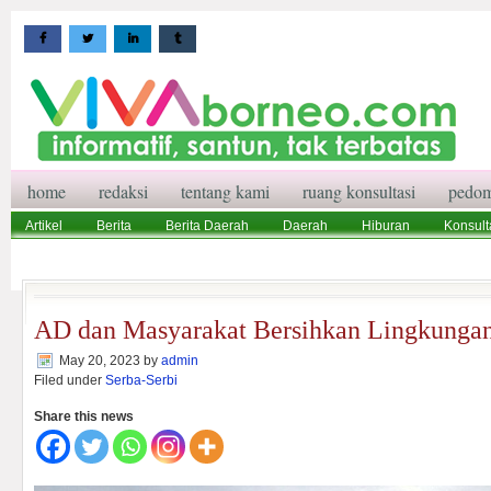
home
redaksi
tentang kami
ruang konsultasi
pedom
Artikel
Berita
Berita Daerah
Daerah
Hiburan
Konsult
Wisata
Pedoman Media Siber
Redaksi
Ruang Konsultasi
AD dan Masyarakat Bersihkan Lingkunga
May 20, 2023
by
admin
Filed under
Serba-Serbi
Share this news