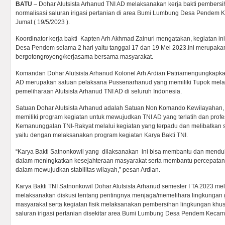
BATU
– Dohar Alutsista Arhanud TNI AD melaksanakan kerja bakti pembersi
normalisasi saluran irigasi pertanian di area Bumi Lumbung Desa Pendem 
Jumat ( 19/5/2023 ).
Koordinator kerja bakti Kapten Arh Akhmad Zainuri mengatakan, kegiatan i
Desa Pendem selama 2 hari yaitu tanggal 17 dan 19 Mei 2023.Ini merupaka
bergotongroyong/kerjasama bersama masyarakat.
Komandan Dohar Alutsista Arhanud Kolonel Arh Ardian Patriamengungkapkan
AD merupakan satuan pelaksana Pussenarhanud yang memiliki Tupok melak
pemeliharaan Alutsista Arhanud TNI AD di seluruh Indonesia.
Satuan Dohar Alutsista Arhanud adalah Satuan Non Komando Kewilayahan, 
memiliki program kegiatan untuk mewujudkan TNI AD yang terlatih dan prof
Kemanunggalan TNI-Rakyat melalui kegiatan yang terpadu dan melibatkan
yaitu dengan melaksanakan program kegiatan Karya Bakti TNI.
“Karya Bakti Satnonkowil yang dilaksanakan ini bisa membantu dan mend
dalam meningkatkan kesejahteraan masyarakat serta membantu percepata
dalam mewujudkan stabilitas wilayah,” pesan Ardian.
Karya Bakti TNI Satnonkowil Dohar Alutsista Arhanud semester I TA 2023 meli
melaksanakan diskusi tentang pentingnya menjaga/memelihara lingkungan 
masyarakat serta kegiatan fisik melaksanakan pembersihan lingkungan khus
saluran irigasi pertanian disekitar area Bumi Lumbung Desa Pendem Kecama